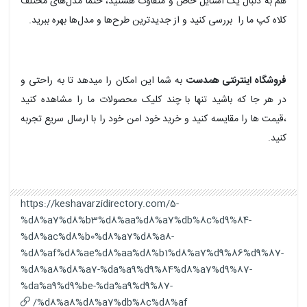
هم به دنبال یک استایل خاص و متفاوت هستید، حتماً مدل‌های مختلف
کلاه کپ ما را بررسی کنید و از جدیدترین طرح‌ها و مدل‌ها بهره ببرید.
فروشگاه اینترنتی همدست
به شما این امکان را میدهد تا به راحتی و
در هر جا که باشید تنها با چند کلیک محصولات ما را مشاهده کنید
،قیمت ها را مقایسه کنید و خرید خود امن خود را با ارسال سریع تجربه
کنید.
https://keshavarzidirectory.com/5-
%d8%a7%d8%b3%d8%aa%d8%a7%db%8c%d9%84-
%d8%ac%d8%b0%d8%a7%d8%a8-
%d8%af%d8%ae%d8%aa%d8%b1%d8%a7%d9%86%d9%87-
%d8%a8%d8%a7-%da%a9%d9%84%d8%a7%d9%87-
%da%a9%d9%be-%da%a9%d9%87-
%d8%a8%d8%a7%db%8c%d8%af/