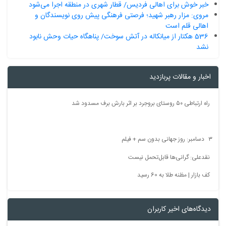
خبر خوش برای اهالی‌ ‌فردیس/ قطار شهری در منطقه اجرا می‌شود
مروی: مزار رهبر شهید؛ فرصتی فرهنگی پیش روی نویسندگان و
اهالی قلم است
536 هکتار از میانکاله در آتش سوخت/ پناهگاه حیات وحش نابود
نشد
اخبار و مقالات پربازدید
راه ارتباطی ۵۰ روستای بروجرد بر اثر بارش برف مسدود شد
۳ دسامبر: روز جهانی بدون سم + فیلم
نقدعلی: گرانی‌ها قابل‌تحمل نیست
کف بازار | مظنه طلا به 60 رسید
دیدگاه‌های اخیر کاربران