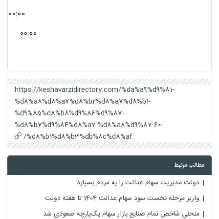
00:00
00:00
https://keshavarzidirectory.com/%da%a9%d9%81-
%d8%a8%d8%a7%d8%b2%d8%a7%d8%b1-
%d9%85%d8%b8%d9%86%d9%87-
%d8%b7%d9%84%d8%a7-%d8%a8%d9%87-60-
%d8%b1%d8%b3%db%8c%d8%af/
مطالب مرتبط
دولت مدیریت سهام عدالت را به مردم بسپارد
واریز مرحله نخست سود سهام عدالت 1404 تا هفته دولت
منحنی شاخص تمام صنایع بازار سهام یک‌پارچه صعودی شد