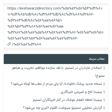
https://keshavarzidirectory.com/%da%a9%d8%b4%d9%81-
11-%d9%85%db%8c%d9%84%db%8c%d9%88%d9%86-
%d9%84%db%8c%d8%aa%d8%b1-
%d8%b3%d9%88%d8%ae%d8%aa-
%d9%82%d8%a7%da%86%d8%a7%d9%82-%d8%af%d8%b1-
%d8%a7%d8%b3%d8%aa%d8%a7%d9%86-
%d8%a8%d9%88/
مطالب مرتبط
استاندار مازندران در تسنیم: با نقد سازنده موافقم، تخریب و هیاهو
ممنوع!
نسخه جدید پزشک خانواده/ آیا پای مردم از مطب‌ها‌ کوتاه می‌شود؟
ببینید| تلخ و شیرینی خبرنگاری
ببینید| لحظه انفجار موشک‌ در کنار خبرنگاران تسنیم
گزارش تحلیلی تسنیم| سرنوشت کلثوم اکبری چه می‌شود؟