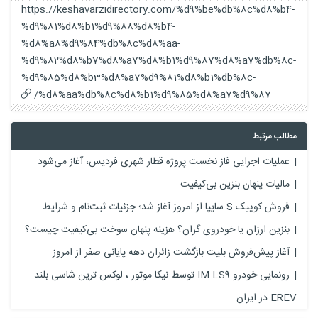
https://keshavarzidirectory.com/%d9%be%db%8c%d8%b4-
%d9%81%d8%b1%d9%88%d8%b4-
%d8%a8%d9%84%db%8c%d8%aa-
%d9%82%d8%b7%d8%a7%d8%b1%d9%87%d8%a7%db%8c-
%d9%85%d8%b3%d8%a7%d9%81%d8%b1%db%8c-
%d8%aa%db%8c%d8%b1%d9%85%d8%a7%d9%87/
مطالب مرتبط
عملیات اجرایی فاز نخست پروژه قطار شهری فردیس، آغاز می‌شود
مالیات پنهان بنزین بی‌کیفیت
فروش کوییک S سایپا از امروز آغاز شد؛ جزئیات ثبت‌نام و شرایط
بنزین ارزان یا خودروی گران؟ هزینه پنهان سوخت بی‌کیفیت چیست؟
آغاز پیش‌فروش بلیت بازگشت زائران دهه پایانی صفر از امروز
رونمایی خودرو IM LS9 توسط نیکا موتور ، لوکس ترین شاسی بلند
EREV در ایران