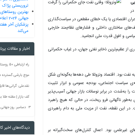
بی
تروریستی پژاک
در
بهترین روستاهای 
جهانی 2026 اعلام شد
 بحران اقتصادی یا یک خطای مقطعی در سیاست‌گذاری
پزشکیان آخر هفته
‌های ساختاری داخلی و فشارهای نظام‌مند خارجی
می‌کند
اسی و افول قدرت ملی انجامید.
اخبار و مقالات پربا
ری از عظیم‌ترین ذخایر نفتی جهان، در غیاب حکمرانی
فت بود. اقتصاد ونزوئلا طی دهه‌ها به‌گونه‌ای شکل
موج بارشی گسترده در 
ه‌ی سیاست اجتماعی، بودجه عمومی و ابزار تثبیت
نقدعلی: گرانی‌ها قا
ه‌شدت در برابر نوسانات بازار جهانی آسیب‌پذیر
کف بازار | مظنه طلا به 60 رس
از سال ۲۰۱۴، درآمدهای ارزی به‌طور ناگهانی فرو ریخت، در حالی که هیچ راهبرد
۳ دسامبر: روز جهانی بدون سم + فیلم
در این نقطه، نفت از مزیت ملی به دام راهبردی
دیدگاه‌های اخیر کار
 غیرعلمی بود. اعمال کنترل‌های سخت‌گیرانه بر