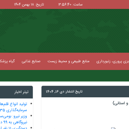
ساعت: 3:56:41
تاریخ: ۱۸ بهمن ۱۴۰۴
زی پروری، زنبورداری
منابع طبیعی و محیط زیست
صنایع غذایی
گیاه پزش
تاریخ انتشار: دی 16, 1404
تیتر اخبار
 استانی)
تولید انواع قلم‌ها
سرمایه‌گذاری ‌35 میلیون یورو‌یی
وزیر نیرو: بومی‌س
نیروگاهی به 99 درصد رسید
دستگیری 