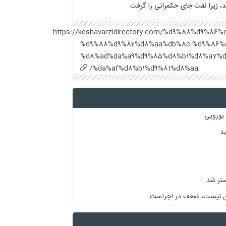
د، زیرا نفت جای حکمرانی را گرفت.
https://keshavarzidirectory.com/%d9%88%d9%
%d9%88%d9%82%d8%aa%db%8c-%d9%86%
%d8%ad%da%a9%d9%85%d8%b1%d8%a7%d
%da%af%d8%b1%d9%81%d8%aa/
نون نیست، ضعف در اجراست