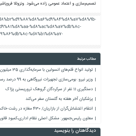
تصمیم‌سازی و اعتماد عمومی زاده می‌شود. ونزوئلا فروپاشی
86%d8%b2%d9%88%d8%a6%d9%84%d8%a7%d8%9b-
d9%81%d8%aa-%d8%ac%d8%a7%db%8c-
9%86%db%8c-%d8%b1%d8%a7-
مطالب مرتبط
تولید انواع قلم‌های انسولین ‌با سرمایه‌گذاری ‌35 میلیون یورو‌یی
وزیر نیرو: بومی‌سازی تجهیزات نیروگاهی به 99 درصد رسید
دستگیری 11 نفر از سرکردگان گروهک تروریستی پژاک
پزشکیان آخر هفته به گلستان سفر می‌کند
انتقام اغتشاش‌گران از بازاریان/ 430 مغازه در رشت خاکستر شد
معاون رئیس‌جمهور: مشکل اصلی نظام اداری،کمبود قا
دیدگاهتان را بنویسید