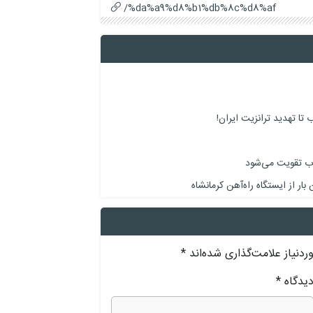
%da%a9%d8%b1%db%8c%d8%af/
 تا تهدید ترانزیت ایران!
وب تقویت می‌شود
بار از ایستگاه راه‌آهن کرمانشاه
دنیاز علامت‌گذاری شده‌اند
*
یدگاه
*