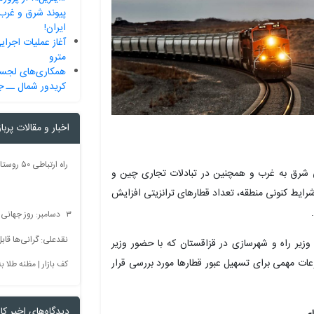
پیوند شرق و غرب 
ایران!
مترو
همکاری‌های لجست
کریدور شمال ــ 
اخبار و مقالات پربا
تی شرق به غرب و همچنین در تبادلات تجاری چین و
شرایط کنونی منطقه، تعداد قطارهای ترانزیتی افزایش
۳ دسامبر: روز جهانی بدون سم + فیلم
نقدعلی: گرانی‌ها قا
وزیر راه و شهرسازی در قزاقستان که با حضور وزیر
ات مهمی برای تسهیل عبور قطارها مورد بررسی قرار
کف بازار | مظنه طلا به 60 رس
دیدگاه‌های اخیر کار
ای