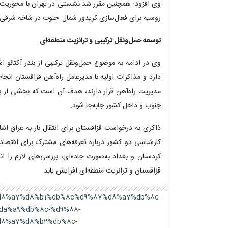
وی افزود: همچنین مقرر شد نشستی در تهران با محوریت ای
روسیه برای فعال‌سازی کریدور شمال–جنوب در شاخه شرقی ب
توسعه حمل‌ونقل ترکیبی و ترانزیت منطقه‌ای
وی در ادامه به موضوع حمل‌ونقل ترکیبی از بندر آکتائو اشا
دارد و مذاکرات اولیه با مدیرعامل راه‌آهن قزاقستان انج
مدیریت راه‌آهن قرار دارند، هدف آن است که بخشی از بارها 
جنوب و داخل کشور جابه‌جا شود.
ذاکری به درخواست قزاقستان برای انتقال بار به عراق اشار
کارشناسی دو کشور درباره تعرفه‌های مشترک برای اقتصادی
کردستان و بغداد به‌صورت جاده‌ای، بررسی‌های لازم را ان
قزاقستان و ترانزیت منطقه‌ای افزایش یابد.
a9%d8%a7%d8%b1%db%8c%d9%87%d8%a7%db%8c-
a%a9%db%8c-%d9%88-
8%a7%d8%b2%db%8c-