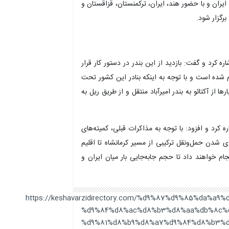
ران و با حضور هند، ایران، ترکمنستان، قزاقستان و
رگزار شود.
ره کرد و گفت: بازدید از این بندر در دستور کار قرار
ام شده است و با توجه به اینکه بنادر این کشور تحت
از آکتائو به بندر امیرآباد منتقل و از طریق ریل به
ه کرد و افزود: با توجه به مذاکرات قبلی، کمیته‌های
 شدن حمل‌ونقل ترکیبی از مسیر کرمانشاه تا اقلیم
جام خواهند داد تا حجم جابه‌جایی بار میان ایران و
https://keshavarzidirectory.com/%d9%87%d9%85%da%
%d9%84%d8%ac%d8%b3%d8%aa%db%8c%d
%d9%81%d8%b9%d8%a7%d9%84%d8%b3%d