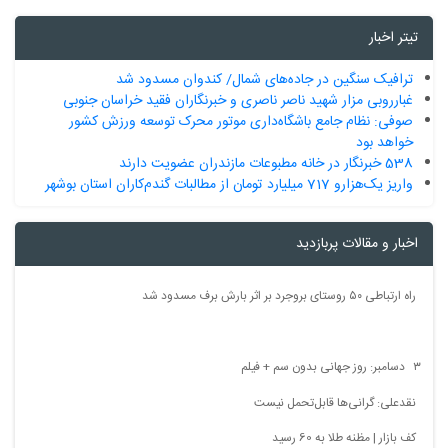
تیتر اخبار
ترافیک سنگین در جاده‌های شمال/ کندوان مسدود شد
غبارروبی مزار شهید ناصر ناصری و خبرنگاران فقید خراسان جنوبی
صوفی: نظام جامع باشگاه‌داری موتور محرک توسعه ورزش کشور
خواهد بود
538 خبرنگار در خانه مطبوعات مازندران عضویت دارند
واریز یک‌هزارو 717 میلیارد تومان از مطالبات گندم‌کاران استان بوشهر
اخبار و مقالات پربازدید
راه ارتباطی ۵۰ روستای بروجرد بر اثر بارش برف مسدود شد
۳ دسامبر: روز جهانی بدون سم + فیلم
نقدعلی: گرانی‌ها قابل‌تحمل نیست
کف بازار | مظنه طلا به 60 رسید