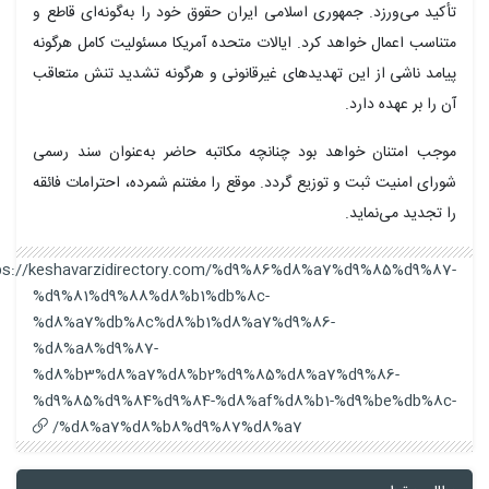
تأکید می‌ورزد. جمهوری اسلامی ایران حقوق خود را به‌گونه‌ای قاطع و
متناسب اعمال خواهد کرد. ایالات متحده آمریکا مسئولیت کامل هرگونه
پیامد ناشی از این تهدیدهای غیرقانونی و هرگونه تشدید تنش متعاقب
آن را بر عهده دارد.
موجب امتنان خواهد بود چنانچه مکاتبه حاضر به‌عنوان سند رسمی
شورای امنیت ثبت و توزیع گردد. موقع را مغتنم شمرده، احترامات فائقه
را تجدید می‌نماید.
https://keshavarzidirectory.com/%d9%86%d8%a7%d9%85%d9%87-
%d9%81%d9%88%d8%b1%db%8c-
%d8%a7%db%8c%d8%b1%d8%a7%d9%86-
%d8%a8%d9%87-
%d8%b3%d8%a7%d8%b2%d9%85%d8%a7%d9%86-
%d9%85%d9%84%d9%84-%d8%af%d8%b1-%d9%be%db%8c-
%d8%a7%d8%b8%d9%87%d8%a7/