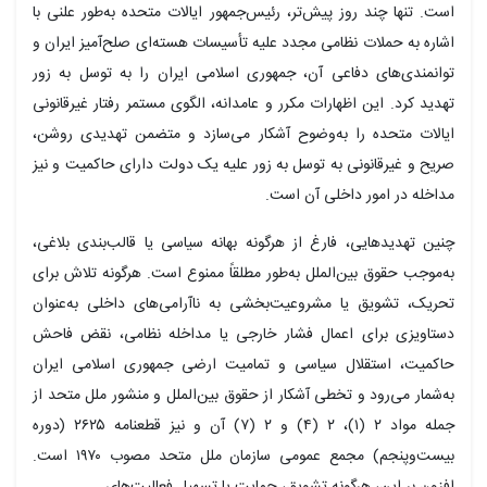
است. تنها چند روز پیش‌تر، رئیس‌جمهور ایالات متحده به‌طور علنی با
اشاره به حملات نظامی مجدد علیه تأسیسات هسته‌ای صلح‌آمیز ایران و
توانمندی‌های دفاعی آن، جمهوری اسلامی ایران را به توسل به زور
تهدید کرد. این اظهارات مکرر و عامدانه، الگوی مستمر رفتار غیرقانونی
ایالات متحده را به‌وضوح آشکار می‌سازد و متضمن تهدیدی روشن،
صریح و غیرقانونی به توسل به زور علیه یک دولت دارای حاکمیت و نیز
مداخله در امور داخلی آن است.
چنین تهدیدهایی، فارغ از هرگونه بهانه سیاسی یا قالب‌بندی بلاغی،
به‌موجب حقوق بین‌الملل به‌طور مطلقاً ممنوع است. هرگونه تلاش برای
تحریک، تشویق یا مشروعیت‌بخشی به ناآرامی‌های داخلی به‌عنوان
دستاویزی برای اعمال فشار خارجی یا مداخله نظامی، نقض فاحش
حاکمیت، استقلال سیاسی و تمامیت ارضی جمهوری اسلامی ایران
به‌شمار می‌رود و تخطی آشکار از حقوق بین‌الملل و منشور ملل متحد از
جمله مواد ۲ (۱)، ۲ (۴) و ۲ (۷) آن و نیز قطعنامه ۲۶۲۵ (دوره
بیست‌وپنجم
) مجمع عمومی سازمان ملل متحد مصوب ۱۹۷۰ است.
افزون بر این، هرگونه تشویق، حمایت یا تسهیل فعالیت‌های