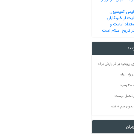
ئیس کمیسیون
یت از خبرنگاران
متداد امامت و
ر تاریخ اسلام است
زدید
راه ارتباطی ۵۰ روستای بروجرد بر اثر بارش برف مسدود شد
راه ایران
ید
بل‌تحمل نیست
بران