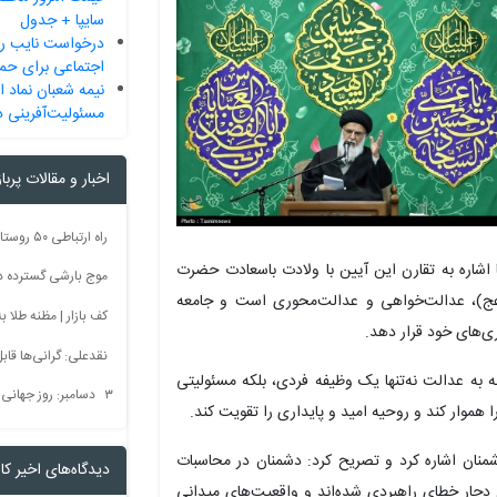
سایپا + جدول
درخواست نایب ر
اجتماعی برای حما
نیمه شعبان نماد ا
مسئولیت‌آفرینی د
اخبار و مقالات پربا
با اشاره به تقارن این آیین با ولادت باسعادت حضرت
موج بارشی گسترده در 
(عج)، عدالت‌خواهی و عدالت‌محوری است و جامعه
کف بازار | مظنه طلا به 60 رس
ری‌های خود قرار دهد.
نقدعلی: گرانی‌ها قا
 به عدالت نه‌تنها یک وظیفه فردی، بلکه مسئولیتی
۳ دسامبر: روز جهانی بدون سم + فیلم
هموار کند و روحیه امید و پایداری را تقویت کند.
ر دشمنان اشاره کرد و تصریح کرد: دشمنان در محاسبات
دیدگاه‌های اخیر کار
دچار خطای راهبردی شده‌اند و واقعیت‌های میدانی