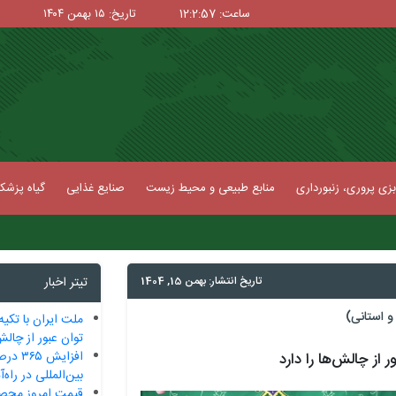
ساعت: 12:2:58
تاریخ: ۱۵ بهمن ۱۴۰۴
زی پروری، زنبورداری
منابع طبیعی و محیط زیست
صنایع غذایی
گیاه پزش
تاریخ انتشار: بهمن 15, 1404
تیتر اخبار
 استانی)
ملت ایران با تکیه
توان عبور از چالش‌
افزایش
 از چالش‌ها را دارد
بین‌المللی در راه
قیمت امروز محصو