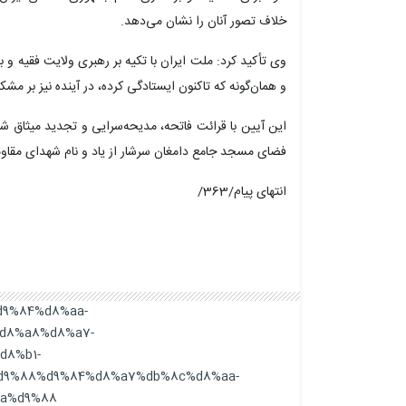
خلاف تصور آنان را نشان می‌دهد.
وی تأکید کرد: ملت ایران با تکیه بر رهبری ولایت فقیه و ب
و همان‌گونه که تاکنون ایستادگی کرده، در آینده نیز بر مشک
این آیین با قرائت فاتحه، مدیحه‌سرایی و تجدید میثاق شرکت
فضای مسجد جامع دامغان سرشار از یاد و نام شهدای مقاو
انتهای پیام/363/
%d9%84%d8%aa-
d8%a8%d8%a7-
d8%b1-
d9%88%d9%84%d8%a7%db%8c%d8%aa-
a%d9%88/