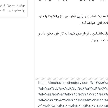
مهران
در
سد بزرگ ارز تر
نهاده‌های دامی برداشته
ا هدایت امام زمان(عج) توان عبور از چالش‌ها را دارد
لات فائق خواهد آمد.
‌کنندگان با آرمان‌های شهدا به کار خود پایان داد و
مت ملی بود.
https://keshavarzidirectory.com/%d9%85
%d8%a7%db%8c%d8%b1%d8%a7%d9%86-%
%d8%aa%da%a9%db%8c%d9%87-%d8%a8%
%d8%b1%d9%87%d8%a8%d8%b1%db%8c-%
%d9%81%d9%82%db%8c%d9%87-%d8%a