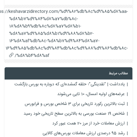
https://keshavarzidirectory.com/%d9%82%db%8c%d9%85%d8%aa-
%d8%b7%d9%84%d8%a7%db%8c-
18%d8%b9%db%8c%d8%a7%d8%b1-
%d8%a7%d9%85%d8%b1%d9%88%d8%b2-
16%d8%af%db%8c-%d8%b7%d9%84%d8%a7-
16%d9%85%db%8c%d9%84%db%8c%d9%88%d9%86%db%8c-
%d8%b4%d8%af/
مطالب مرتبط
یادداشت | “نقدینگی”؛ حلقه گمشده‌ای که دوباره به بورس بازگشت
عرضه‌های اولیه امسال، 10 تایی می‌شوند
ثبت بالاترین رکورد تاریخی برای 3 شاخص بورس و فرابورس
شاخص 19 صنعت بورسی به بالاترین سطح تاریخی خود رسید
ارزش معاملات خرد از مرز 20 همت عبور کرد
رشد 95 درصدی ارزش معاملات بورس‌های کالایی