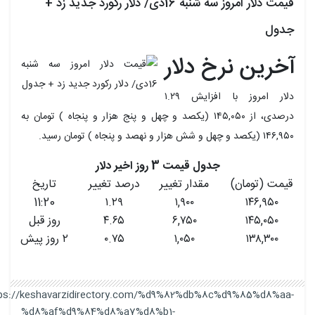
قیمت دلار امروز سه شنبه 16دی/ دلار رکورد جدید زد +
جدول
آخرین نرخ دلار
دلار امروز با افزایش ۱.۲۹
درصدی، از ۱۴۵,۰۵۰ (یکصد و چهل و پنج هزار و پنجاه ) تومان به
۱۴۶,۹۵۰ (یکصد و چهل و شش هزار و نهصد و پنجاه ) تومان رسید.
جدول قیمت 3 روز اخیر دلار
قیمت (تومان)
مقدار تغییر
درصد تغییر
تاریخ
11:20
۱.۲۹
۱,۹۰۰
۱۴۶,۹۵۰
۱۴۵,۰۵۰
۶,۷۵۰
۴.۶۵
روز قبل
۱۳۸,۳۰۰
۱,۰۵۰
۰.۷۵
۲ روز پیش
https://keshavarzidirectory.com/%d9%82%db%8c%d9%85%d8%aa-
%d8%af%d9%84%d8%a7%d8%b1-