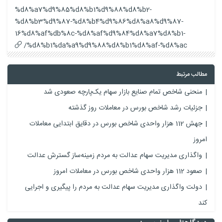
%d8%a7%d9%85%d8%b1%d9%88%d8%b2-
%d8%b3%d9%87-%d8%b4%d9%86%d8%a8%d9%87-
16%d8%af%db%8c-%d8%af%d9%84%d8%a7%d8%b1-
%d8%b1%da%a9%d9%88%d8%b1%d8%af-%d8%ac/
مطالب مرتبط
منحنی شاخص تمام صنایع بازار سهام یک‌پارچه صعودی شد
جزئیات رشد شاخص بورس در معاملات روز گذشته
جهش 112 هزار واحدی شاخص بورس در دقایق ابتدایی معاملات
امروز
واگذاری مدیریت سهام عدالت به مردم زمینه‌ساز گسترش عدالت
صعود 112 هزار واحدی شاخص بورس در معاملات امروز
دولت واگذاری مدیریت سهام عدالت به مردم را پیگیری و اجرایی
کند