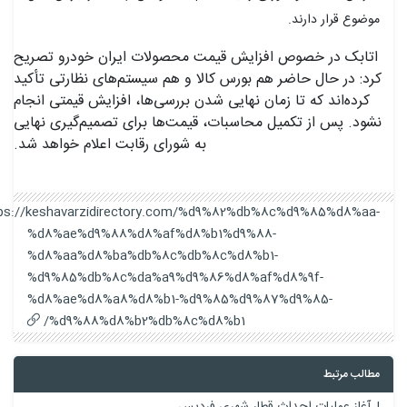
موضوع قرار دارند.
اتابک در خصوص افزایش قیمت محصولات ایران خودرو تصریح
کرد: در حال حاضر هم بورس کالا و هم سیستم‌های نظارتی تأکید
کرده‌اند که تا زمان نهایی شدن بررسی‌ها، افزایش قیمتی انجام
نشود. پس از تکمیل محاسبات، قیمت‌ها برای تصمیم‌گیری نهایی
به شورای رقابت اعلام خواهد شد.
https://keshavarzidirectory.com/%d9%82%db%8c%d9%85%d8%aa-
%d8%ae%d9%88%d8%af%d8%b1%d9%88-
%d8%aa%d8%ba%db%8c%db%8c%d8%b1-
%d9%85%db%8c%da%a9%d9%86%d8%af%d8%9f-
%d8%ae%d8%a8%d8%b1-%d9%85%d9%87%d9%85-
%d9%88%d8%b2%db%8c%d8%b1/
مطالب مرتبط
آغاز عملیات احداث قطار شهری فردیس