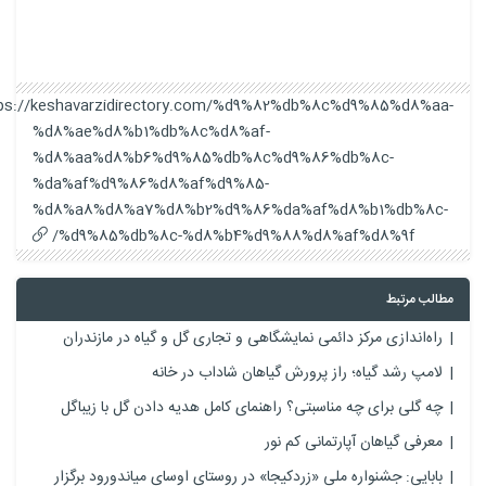
https://keshavarzidirectory.com/%d9%82%db%8c%d9%85%d8%aa-
%d8%ae%d8%b1%db%8c%d8%af-
%d8%aa%d8%b6%d9%85%db%8c%d9%86%db%8c-
%da%af%d9%86%d8%af%d9%85-
%d8%a8%d8%a7%d8%b2%d9%86%da%af%d8%b1%db%8c-
%d9%85%db%8c-%d8%b4%d9%88%d8%af%d8%9f/
مطالب مرتبط
راه‌اندازی مرکز دائمی نمایشگاهی و تجاری گل و گیاه در مازندران
لامپ رشد گیاه؛ راز پرورش گیاهان شاداب در خانه
چه گلی برای چه مناسبتی؟ راهنمای کامل هدیه دادن گل با زیباگل
معرفی گیاهان آپارتمانی کم نور
بابایی: جشنواره ملی «زردکیجا» در روستای اوسای میاندورود برگزار