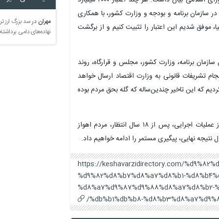
ر سازمان برنامه و بودجه و وزارت کشور، با همکاری
مهران
در
سد بزرگ ارز تر
بیا، موفق شدیم این اعتبار را تثبیت کنیم و از برگشت
نهاده‌های دامی برداشته
 سازمان برنامه، وزارت کشور، مجلس و قرارگاه، روند
نجام تشریفات قانونی به وزارت اقتصاد ارسال خواهد
ردیم که این تاخیر چندین‌ساله که گله بحق مردم بوده
یوسفی گفت: انتظار می‌رود با امضای نهایی قرارداد و آغاز عملیات اجرایی، پس از ۱۸ سال انتظار، مردم اهواز
نتیجه نهایی، پیگیری مستمر را ادامه خواهیم داد.
https://keshavarzidirectory.com/%d9%
%d9%82%d8%b7%d8%a7%d8%b1-%d8%b4%
%d8%a7%d9%87%d9%88%d8%a7%d8%b2-%
%db%b1%db%b8-%d8%b3%d8%a7%d9%8