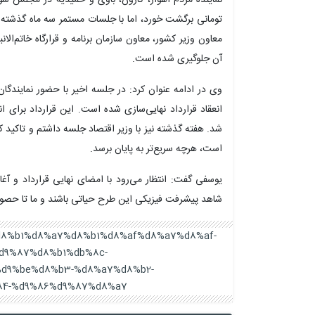
تومانی برگشت خورد، اما با جلسات مستمر سه ماه گذشته د
معاون وزیر کشور، معاون سازمان برنامه و قرارگاه خاتم‌الان
آن جلوگیری شده است.
وی در ادامه عنوان کرد: در جلسه اخیر با حضور نمایندگان
انعقاد قرارداد نهایی‌سازی شده است. این قرارداد برای ا
شد. هفته گذشته نیز با وزیر اقتصاد جلسه داشتم و تاکید ک
است، هرچه سریع‌تر به پایان برسد.
شاهد پیشرفت فیزیکی این طرح حیاتی باشند و ما تا حصول 
82%d8%b1%d8%a7%d8%b1%d8%af%d8%a7%d8%af-
d9%87%d8%b1%db%8c-
d9%be%d8%b3-%d8%a7%d8%b2-
4-%d9%86%d9%87%d8%a7/