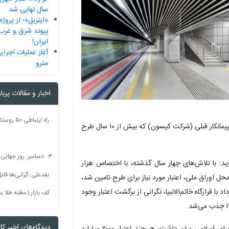
سال نهایی شد
«اینریل»؛ از پروژه
پیوند شرق و غرب 
ایران!
مترو
اخبار و مقالات پربا
و پیگیری رئیس دادگستری استان خوزستان، حکم خلع ید پیمانکار قبلی (شرکت کیسون) که بیش از ۱۰ سال طرح
۳ دسامبر: روز جهانی بدون سم + فیلم
 با تلاش‌های چهار سال گذشته، با اختصاص هزار
نقدعلی: گرانی‌ها قا
ارد تومان امسال از محل اوراق ملی، اعتبار مورد نیاز برای طرح تامین شد،
با قرارگاه خاتم‌الانبیا، نگرانی از برگشت اعتبار وجود
کف بازار | مظنه طلا به 60 رس
دیدگاه‌های اخیر کار
نماینده مردم اهواز، کارون، باوی و حمیدیه در مجلس شورای اسلامی بیان داشت: هر چند اعتبار ۲۰۰۰ میلیارد