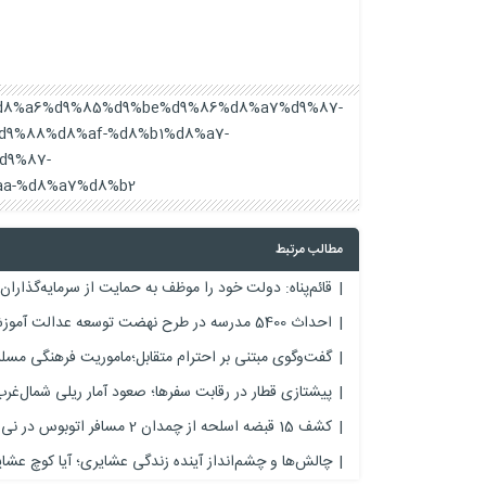
a7%d8%a6%d9%85%d9%be%d9%86%d8%a7%d9%87-
d9%88%d8%af-%d8%b1%d8%a7-
d9%87-
a-%d8%a7%d8%b2/
مطالب مرتبط
قائم‌پناه: دولت خود را موظف به حمایت از سرمایه‌گذاران 
احداث 5400 مدرسه در طرح نهضت توسعه عدالت آموزشی
گفت‌وگوی مبتنی بر احترام متقابل؛ماموریت فرهنگی مسل
پیشتازی قطار در رقابت سفرها؛ صعود آمار ریلی شمال‌غر
کشف 15 قبضه اسلحه از چمدان 2 مسافر اتوبوس در نی‌ریز
چالش‌ها و چشم‌انداز آینده زندگی عشایری؛ آیا کوچ عشای