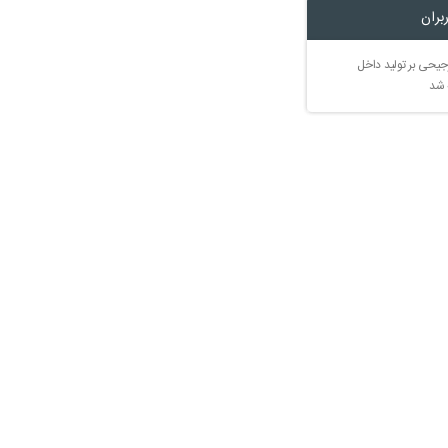
بران
جیحی بر تولید داخل
 شد