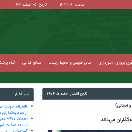
ساعت: 14:24:17
تاریخ: ۰۵ اسفند ۱۴۰۴
زی پروری، زنبورداری
منابع طبیعی و محیط زیست
صنایع غذایی
گیاه پزش
تاریخ انتشار: اسفند 5, 1404
تیتر اخبار
 استانی)
قائم‌پناه: دولت 
از سرمایه‌گذاران م
احداث 
‌گذاران می‌داند
توسعه عدالت آم
گفت‌وگوی مبتنی بر