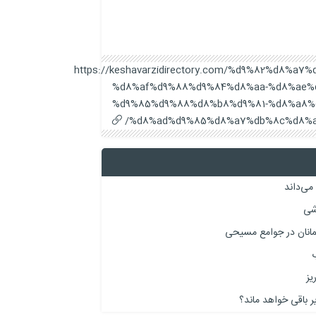
https://keshavarzidirectory.com/%d9%82%d8%
%d8%af%d9%88%d9%84%d8%aa-%d8%ae%
%d9%85%d9%88%d8%b8%d9%81-%d8%a8%
%d8%ad%d9%85%d8%a7%db%8c%d8%a
می‌داند
مانان در جوامع مسیحی
ب
ر باقی خواهد ماند؟