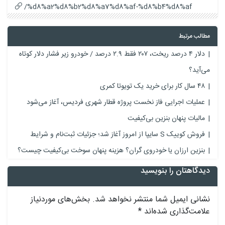
%d8%a2%d8%b2%d8%a7%d8%af-%d8%b4%d8%af/
مطالب مرتبط
دلار ۴ درصد ریخت، ۲۰۷ فقط ۲.۹ درصد / خودرو زیر فشار دلار کوتاه
می‌آید؟
۴۸ سال کار برای خرید یک تویوتا کمری
عملیات اجرایی فاز نخست پروژه قطار شهری فردیس، آغاز می‌شود
مالیات پنهان بنزین بی‌کیفیت
فروش کوییک S سایپا از امروز آغاز شد؛ جزئیات ثبت‌نام و شرایط
بنزین ارزان یا خودروی گران؟ هزینه پنهان سوخت بی‌کیفیت چیست؟
دیدگاهتان را بنویسید
نشانی ایمیل شما منتشر نخواهد شد.
بخش‌های موردنیاز
علامت‌گذاری شده‌اند
*