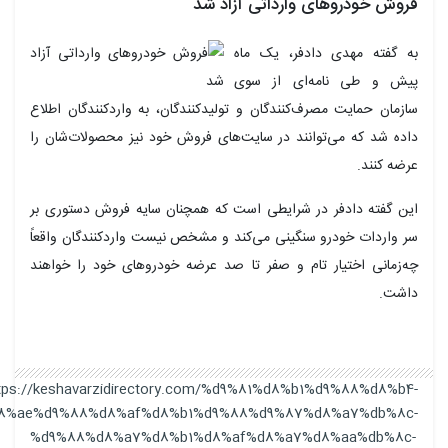
فروش خودروهای وارداتی آزاد شد
به گفته مهدی دادفر، یک ماه
پیش و طی نامه‌ای از سوی
سازمان حمایت مصرف‌کنندگان و تولیدکنندگان، به واردکنندگان اطلاع
داده شد که می‌توانند در سایت‌های فروش خود نیز محصولات‌شان را
عرضه کنند.
این گفته دادفر در شرایطی است که همچنان سایه فروش دستوری بر
سر واردات خودرو سنگینی می‌کند و مشخص نیست واردکنندگان واقعاً
چه‌زمانی اختیار تام و صفر تا صد عرضه خودروهای خود را خواهند
داشت.
https://keshavarzidirectory.com/%d9%81%d8%b1%d9%88%d8%b4-
%d8%ae%d9%88%d8%af%d8%b1%d9%88%d9%87%d8%a7%db%8c-
%d9%88%d8%a7%d8%b1%d8%af%d8%a7%d8%aa%db%8c-