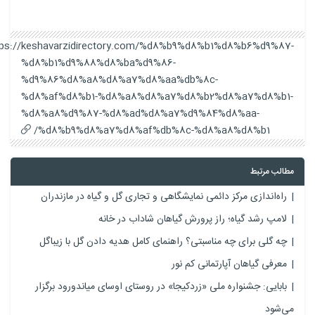
https://keshavarzidirectory.com/%d8%b9%d8%b1%d8%b6%d9%87-
%d8%b1%d9%88%d8%ba%d9%86-
%d9%86%d8%a8%d8%a7%d8%aa%db%8c-
%d8%af%d8%b1-%d8%a8%d8%a7%d8%b2%d8%a7%d8%b1-
%d8%a8%d9%87-%d8%ad%d8%a7%d9%84%d8%aa-
%d8%b9%d8%a7%d8%af%db%8c-%d8%a8%d8%b1/
مطالب مرتبط
راه‌اندازی مرکز دائمی نمایشگاهی و تجاری گل و گیاه در مازندران
لامپ رشد گیاه؛ راز پرورش گیاهان شاداب در خانه
چه گلی برای چه مناسبتی؟ راهنمای کامل هدیه دادن گل با زیباگل
معرفی گیاهان آپارتمانی کم نور
بابایی: جشنواره ملی «زردکیجا» در روستای اوسای میاندورود برگزار
می‌شود