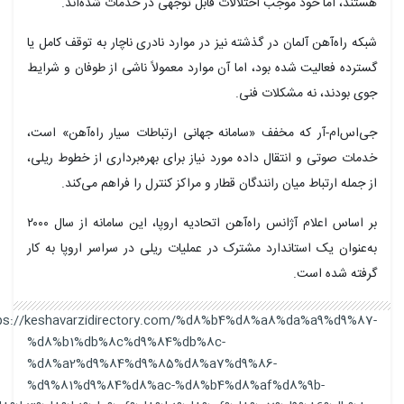
هستند، اما خود موجب اختلالات قابل توجهی در خدمات شده‌اند.
شبکه راه‌آهن آلمان در گذشته نیز در موارد نادری ناچار به توقف کامل یا
گسترده فعالیت شده بود، اما آن موارد معمولاً ناشی از طوفان و شرایط
جوی بودند، نه مشکلات فنی.
جی‌اس‌ام-آر که مخفف «سامانه جهانی ارتباطات سیار راه‌آهن» است،
خدمات صوتی و انتقال داده مورد نیاز برای بهره‌برداری از خطوط ریلی،
از جمله ارتباط میان رانندگان قطار و مراکز کنترل را فراهم می‌کند.
بر اساس اعلام آژانس راه‌آهن اتحادیه اروپا، این سامانه از سال ۲۰۰۰
به‌عنوان یک استاندارد مشترک در عملیات ریلی در سراسر اروپا به کار
گرفته شده است.
https://keshavarzidirectory.com/%d8%b4%d8%a8%da%a9%d9%87-
%d8%b1%db%8c%d9%84%db%8c-
%d8%a2%d9%84%d9%85%d8%a7%d9%86-
%d9%81%d9%84%d8%ac-%d8%b4%d8%af%d8%9b-