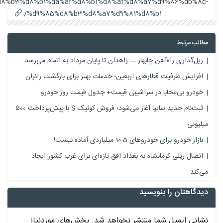
%d8%b3%d8%b1%da%af%d8%b1%d8%af%d8%a7%d9%86%db%8c-
%d9%85%d8%b3%d8%a7%d9%81%d8%b1/
مطالب مرتبط
ریل‌گذاری راه‌آهن چابهار ــ زاهدان تا پایان مرداد به اتمام می‌رسد
افزایش ظرفیت قطارهای اربعین؛ خدمات بهتر برای بازگشت زائران
خودرو بی‌محابا در سراشیبی قیمت+ جدول قیمت روز خودرو
ثبت‌نام جدید سایپا آغاز می‌شود؛ فروش کوئیک S با پیش‌پرداخت ۵۰۰
میلیونی
بازار خودرو برای خودروهای 5-10 میلیاردی آماده نیست!
اتصال ریلی کرمانشاه به بغداد افق تازه‌ای برای غرب کشور ایجاد
می‌کند
دیدگاهتان را بنویسید
نشانی ایمیل شما منتشر نخواهد شد.
بخش‌های موردنیاز