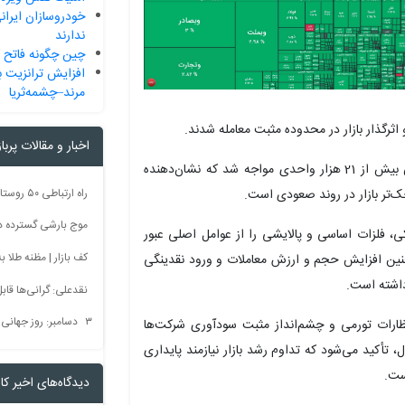
خودروسازان ایرا
ندارند
چین چگونه فاتح
افزایش ترانزیت ب
مرند–چشمه‌ثریا
اثرگذار بازار در محدوده مثبت معامله شدند.
اخبار و مقالات پربا
شاخص کل هم‌وزن نیز همزمان با شاخص کل با افزایش بیش از 21 هزار واحدی مواجه شد که نشان‌دهنده
‌تر بازار در روند صعودی است.
موج بارشی گسترده در 
کی، فلزات اساسی و پالایشی را از عوامل اصلی عبور
کف بازار | مظنه طلا به 60 رس
ی‌کنند. همچنین افزایش حجم و ارزش معاملات و ورود نقدینگی
داشته است.
نقدعلی: گرانی‌ها قا
۳ دسامبر: روز جهانی بدون سم + فیلم
تظارات تورمی و چشم‌انداز مثبت سودآوری شرکت‌ها
ل، تأکید می‌شود که تداوم رشد بازار نیازمند پایداری
ست.
دیدگاه‌های اخیر کار