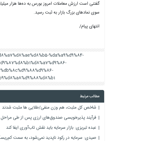
گفتنی است ارزش معاملات امروز بورس به ده‌ها هزار میلیا
سوی نمادهای بزرگ بازار به ثبت رسید.
انتهای پیام/
b4%d8%a7%d8%ae%d8%b5-%da%a9%d9%84-
d9%87%d8%b1%d8%a7%d9%86-
4%db%8c%d9%88%d9%86-
9%d8%a8%d9%88%d8%b1/
مطالب مرتبط
شاخص کل مثبت، هم وزن منفی/طلایی ها مثبت شدند
فرآیند پذیره‌نویسی صندوق‌های ارزی پس از طی مراحل 
عبده تبریزی: بازار سرمایه باید نقش تاب‌آوری ایفا کند
صیدی: سرمایه در رکود ناپدید نمی‌شود، به سمت کم‌ریسک