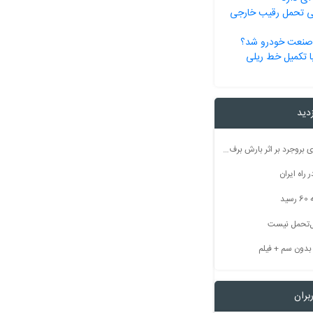
نی تحمل رقیب خارجی
 صنعت خودرو شد؟
ا تکمیل خط ریلی
زدید
راه ارتباطی ۵۰ روستای بروجرد بر اثر بارش برف مسدود شد
راه ایران
ید
بل‌تحمل نیست
بران