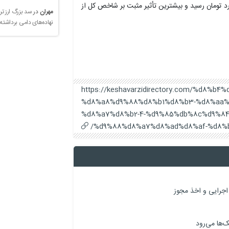
رد تومان رسید و بیشترین تأثیر مثبت بر شاخص کل از
مهران
در
سد بزرگ ارز تر
نهاده‌های دامی برداشته
https://keshavarzidirectory.com/%d8%
%d8%a8%d9%88%d8%b1%d8%b3-%d8%aa%
%d8%a7%d8%b2-4-%d9%85%db%8c%d9%8
%d9%88%d8%a7%d8%ad%d8%af-%d8%b
اجرایی و اخذ مجوز
‌ها می‌رود