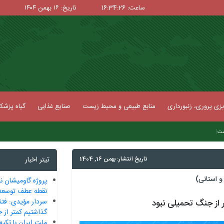
ساعت: 16:34:27
تاریخ: ۱۶ بهمن ۱۴۰۴
زی پروری، زنبورداری
منابع طبیعی و محیط زیست
صنایع غذایی
گیاه پزش
|
تاریخ انتشار: بهمن 16, 1404
تیتر اخبار
 استانی)
نقطه عطف توسعه 
سردار مؤیدی: فت
 از جنگ تحمیلی نبود
گذاشتیم کمتر از 
ملت ایران با تکیه