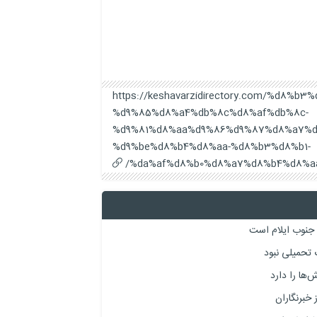
https://keshavarzidirectory.com/%d8%b
%d9%85%d8%a4%db%8c%d8%af%db%8c-
%d9%81%d8%aa%d9%86%d9%87%d8%a7%d
%d9%be%d8%b4%d8%aa-%d8%b3%d8%b1-
%da%af%d8%b0%d8%a7%d8%b4%d8%a
 تحمیلی نبود
‌ها را دارد
خبرنگاران