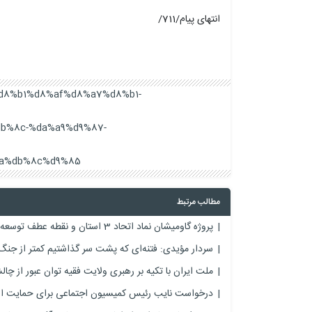
انتهای پیام/711/
3%d8%b1%d8%af%d8%a7%d8%b1-
b%8c-%da%a9%d9%87-
a%db%8c%d9%85/
مطالب مرتبط
پروژه گاومیشان نماد اتحاد 3 استان و نقطه عطف توسعه جنوب ایلام است
سردار مؤیدی: فتنه‌ای که پشت سر گذاشتیم کمتر از جنگ
ملت ایران با تکیه بر رهبری ولایت فقیه توان عبور از چالش
درخواست نایب رئیس کمیسیون اجتماعی برای حمایت از 