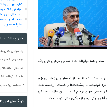
توان عبور از چالش‌
افزایش
بین‌المللی در راه
قیمت امروز محصو
سایپا + جدول
اخبار و مقالات پربا
موج بارشی گسترده در 
ی است و همه توفیقات نظام اسلامی مرهون خون پاک
کف بازار | مظنه طلا به 60 رس
یادداشت/ طلوع شکاف
ن و امید مردم افزود: از نخستین روزهای پیروزی
گ نرم کوشیدند تا پیشرفت‌ها و خدمات ارزشمند نظام
۳ دسامبر: روز جهانی بدون سم + فیلم
فکار عمومی جهان ترسیم کنند. با این حال، ایستادگی
ی آنان را یکی پس از دیگری خنثی کرده است.
دیدگاه‌های اخیر کار