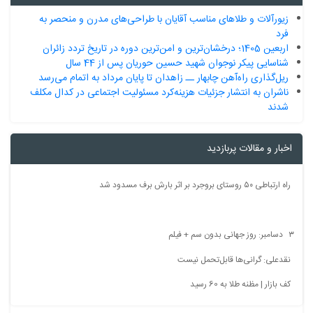
زیورآلات و طلاهای مناسب آقایان با طراحی‌های مدرن و منحصر به
فرد
اربعین 1405؛ درخشان‌ترین و امن‌ترین دوره در تاریخ تردد زائران
شناسایی پیکر نوجوان شهید حسین حوریان پس از 44 سال
ریل‌گذاری راه‌آهن چابهار ــ زاهدان تا پایان مرداد به اتمام می‌رسد
ناشران به انتشار جزئیات هزینه‌کرد مسئولیت اجتماعی در کدال مکلف
شدند
خبار و مقالات پربازدید
راه ارتباطی ۵۰ روستای بروجرد بر اثر بارش برف مسدود شد
ون سم + فیلم
نقدعلی: گرانی‌ها قابل‌تحمل نیست
کف بازار | مظنه طلا به 60 رسید