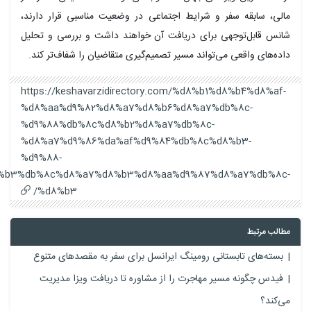
الی، سابقه سفر و شرایط اجتماعی در وضعیت مناسبی قرار دارند،
انس قابل‌توجهی برای دریافت آن خواهند داشت و بررسی و تحلیل
اده‌های واقعی می‌تواند مسیر تصمیم‌گیری متقاضیان را شفاف‌تر کند.
https://keshavarzidirectory.com/%d8%b1%d8%b4%d8%af-
%d8%aa%d9%82%d8%a7%d8%b6%d8%a7%db%8c-
%d9%88%db%8c%d8%b2%d8%a7%db%8c-
%d8%a7%d9%86%da%af%d9%84%db%8c%d8%b3-
%d9%88-
%d8%b3%db%8c%d8%a7%d8%b3%d8%aa%d9%87%d8%a7%db%8c
%d8%b3/
طالب مرتبط
بسته‌های تابستانی رومینگ ایرانسل برای سفر به مقصدهای متنوع
فیدس چگونه مسیر مهاجرت را از مشاوره تا دریافت ویزا مدیریت
ی‌کند؟