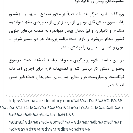
مناسبت‌های پیش رو تاکید کرد.
وی گفت: نباید تمرکز اقدامات صرفاً بر محور سنندج ـ مریوان ـ باشماق
باشد، چون بخش قابل توجهی از تردد زائران از محورهای سقز، دیواندره،
سنندج و کامیاران و نیز زنجان بیجار دیواندره به سمت مرزهای جنوبی
کشور انجام می‌شود و لازم است برنامه‌ریزی‌ها، هر دو مسیر شرقی ـ
غربی و شمالی ـ جنوبی را پوشش دهد.
در این جلسه علاوه بر پیگیری مصوبات جلسه گذشته، هفت موضوع
به‌عنوان دستور کار بررسی شد و تصمیمات لازم برای اجرای اقدامات
کوتاه‌مدت و میان‌مدت در راستای ایمن‌سازی محورهای حادثه‌خیز استان
اتخاذ شد.
https://keshavarzidirectory.com/%d8%ad%d9%85%d9%84-
%d8%aa%d8%b1%d8%a7%d9%86%d8%b2%db%8c%d8%aa%db%8c-
%d9%82%db%8c%d8%b1-%d9%88-
%da%af%d8%a7%d8%b2%d9%88%d8%a6%db%8c%d9%84-
%d8%a7%d9%82%d9%84%db%8c%d9%85-