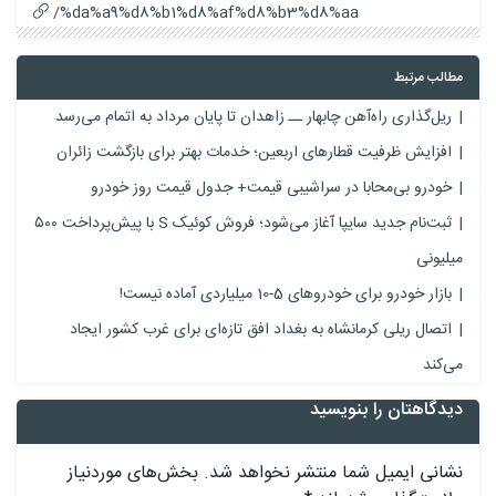
%da%a9%d8%b1%d8%af%d8%b3%d8%aa/
مطالب مرتبط
ریل‌گذاری راه‌آهن چابهار ــ زاهدان تا پایان مرداد به اتمام می‌رسد
افزایش ظرفیت قطارهای اربعین؛ خدمات بهتر برای بازگشت زائران
خودرو بی‌محابا در سراشیبی قیمت+ جدول قیمت روز خودرو
ثبت‌نام جدید سایپا آغاز می‌شود؛ فروش کوئیک S با پیش‌پرداخت ۵۰۰
میلیونی
بازار خودرو برای خودروهای 5-10 میلیاردی آماده نیست!
اتصال ریلی کرمانشاه به بغداد افق تازه‌ای برای غرب کشور ایجاد
می‌کند
دیدگاهتان را بنویسید
نشانی ایمیل شما منتشر نخواهد شد.
بخش‌های موردنیاز