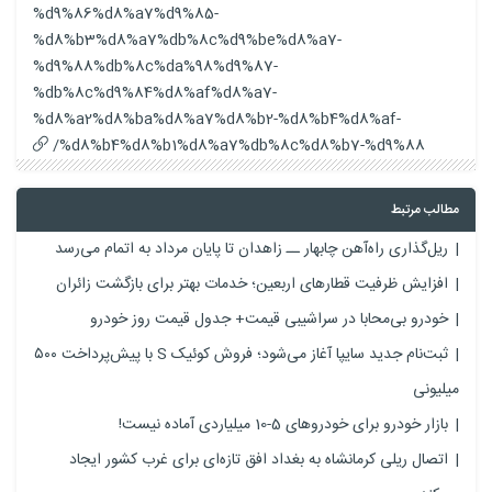
%d9%86%d8%a7%d9%85-
%d8%b3%d8%a7%db%8c%d9%be%d8%a7-
%d9%88%db%8c%da%98%d9%87-
%db%8c%d9%84%d8%af%d8%a7-
%d8%a2%d8%ba%d8%a7%d8%b2-%d8%b4%d8%af-
%d8%b4%d8%b1%d8%a7%db%8c%d8%b7-%d9%88/
مطالب مرتبط
ریل‌گذاری راه‌آهن چابهار ــ زاهدان تا پایان مرداد به اتمام می‌رسد
افزایش ظرفیت قطارهای اربعین؛ خدمات بهتر برای بازگشت زائران
خودرو بی‌محابا در سراشیبی قیمت+ جدول قیمت روز خودرو
ثبت‌نام جدید سایپا آغاز می‌شود؛ فروش کوئیک S با پیش‌پرداخت ۵۰۰
میلیونی
بازار خودرو برای خودروهای 5-10 میلیاردی آماده نیست!
اتصال ریلی کرمانشاه به بغداد افق تازه‌ای برای غرب کشور ایجاد