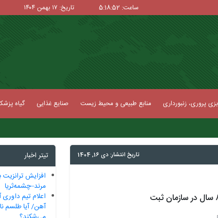
ساعت: 5:18:53
تاریخ: ۱۷ بهمن ۱۴۰۴
زی پروری، زنبورداری
منابع طبیعی و محیط زیست
صنایع غذایی
گیاه پزش
تاریخ انتشار: دی 16, 1404
تیتر اخبار
افزایش ترانزیت ب
مرند–چشمه‌ثریا
اعلام تیم داوری آ
آهن/ آیا طلسم ناک
می‌شکند؟