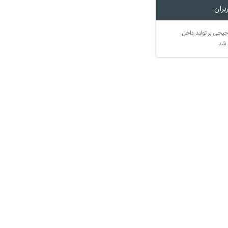
بران
جیحی بر تولید داخل
 شد