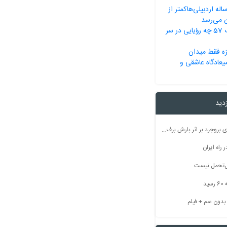
م‌انتظاری 22 ساله اردبیلی‌هاکمتر از
ایرانی‌ها در انقلاب 57 چه رؤیایی در سر
زه فقط میدان
عادگاه عاشقی و
زدید
راه ارتباطی ۵۰ روستای بروجرد بر اثر بارش برف مسدود شد
راه ایران
بل‌تحمل نیست
ید