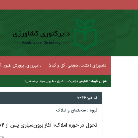
کشاورزی (کشت، باغبانی، گل و گیاه)
دامپروری، پرورش طیور، آب
عنوان خبرها :
|
افزایش ترانزیت با تکمیل خط ریلی مرند–چشمه‌ثریا
کد خبر: 7246
گروه :
ساختمان و املاک
تحول در حوزه املاک؛ آغاز برون‌سپاری پس از ۸۴ سال در سازمان ثبت