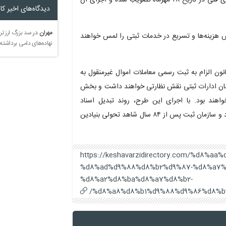
دیدگاه‌های اخیر کار
مهران
در
سد بزرگ ارز تر
هش هزینه‌ها و تسریع در خدمات ثبتی را لمس خواهند
نهاده‌های دامی برداشته
یی همچنین از راه‌اندازی قریب‌الوقوع سامانه ماده ۱۰ قانون الزام به ثبت رسمی معاملات اموال غیرمنقول به
رکنان ادارات ثبتی نقش نظارتی خواهند داشت و بخش
اهند بود. با اجرای این طرح، روند تبدیل اسناد
دفترچه‌ای به سند تک‌برگ به‌طور محسوسی تسریع می‌شود و سازمان ثبت پس از ۸۴ سال شاهد تحولی بنیادین
https://keshavarzidirectory.com/%d8%
%d8%ad%d9%88%d8%b2%d9%87-%d8%a7%
%d8%a2%d8%ba%d8%a7%d8%b2-
%d8%a8%d8%b1%d9%88%d9%86%d8%b3