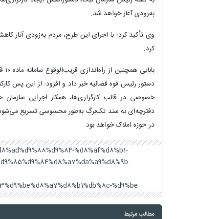
به‌زودی آغاز خواهد شد.
وی تأکید کرد: با اجرای این طرح، مردم به‌زودی آثار کا
کرد.
بابا
دستور رئیس قوه قضائیه خبر داد و افزود: از این پس کا
خصوصی در قالب کارگزاری‌ها، همکار اجرایی سازمان خو
در حوزه املاک خواهد بود.
aa%d8%ad%d9%88%d9%84-%d8%af%d8%b1-
d9%85%d9%84%d8%a7%da%a9%d8%9b-
%d9%be%d8%a7%d8%b1%db%8c-%d9%be/
مطالب مرتبط