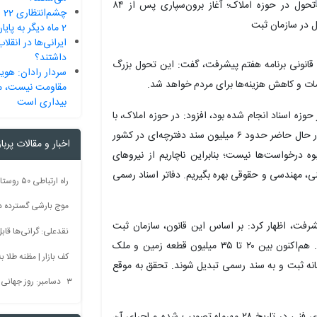
چش
2 ماه دیگر به پایان می‌رسد
داشتند؟
 قانونی برنامه هفتم پیشرفت، گفت: این تحول بزرگ
سردار رادان: هوی
ت و کاهش هزینه‌ها برای مردم خواهد شد.
مقاومت نیست، می
بیداری است
 حوزه اسناد انجام شده بود، افزود: در حوزه املاک، با
وجود حجم گسترده تقاضا، چنین اقدامی سابقه نداشت. در حال حاضر حدود ۶ میلیون سند دفترچه‌ای در کشور
اخبار و مقالات پربا
درخواست‌ها نیست؛ بنابراین ناچاریم از نیروهای
ی، مهندسی و حقوقی بهره بگیریم. دفاتر اسناد رسمی
موج بارشی گسترده در 
 ۱۱۴ قانون برنامه هفتم پیشرفت، اظهار کرد: بر اساس این قانون، سازمان ثبت
نقدعلی: گرانی‌ها قا
مکلف است امور املاک را به بخش خصوصی واگذار کند. هم‌اکنون بین ۲۰ تا ۳۵ میلیون قطعه زمین و ملک
کف بازار | مظنه طلا به 60 رس
مانه ثبت و به سند رسمی تبدیل شوند. تحقق به موقع
۳ دسامبر: روز جهانی بدون سم + فیلم
به گفته رئیس سازمان ثبت، دستورالعمل ایجاد کارگزاری‌های فنی در تاریخ ۲۸ مهرماه تصویب شده و اجرای آن