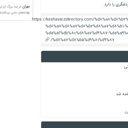
دشگری را دارد.
مهران
در
سد بزرگ ارز تر
نهاده‌های دامی برداشته
https://keshavarzidirectory.com/%d8%a8%d8
%d8%a8%d8%a7%d8%b2%d8%a7%d8%b1-%
%da%af%db%8c%d8%a7%d9%87-%da%a9%d
%d8%a7%d8%b5%d9%81%d9%87/
اشته شد
ست