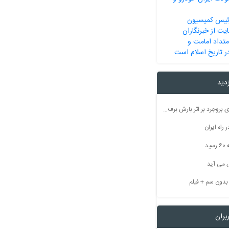
ئیس کمیسیون
یت از خبرنگاران
متداد امامت و
ر تاریخ اسلام است
زدید
راه ارتباطی ۵۰ روستای بروجرد بر اثر بارش برف مسدود شد
راه ایران
ید
 می آید
بران