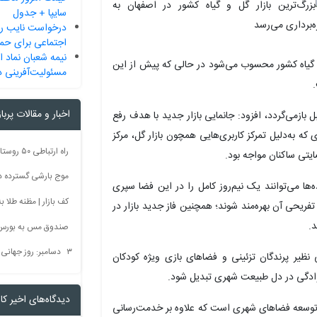
سایپا + جدول
درخواست نایب ر
اجتماعی برای حما
نیمه شعبان نماد ا
ل و گیاه کشور محسوب می‌شود در حالی که پیش از این
مسئولیت‌آفرینی د
اخبار و مقالات پربا
 بازمی‌گردد، افزود: جانمایی بازار جدید با هدف رفع
ه به‌دلیل تمرکز کاربری‌هایی همچون بازار گل، مرکز
ایتی ساکنان مواجه بود.
موج بارشی گسترده در 
ها می‌توانند یک نیم‌روز کامل را در این فضا سپری
کف بازار | مظنه طلا به 60 رس
فریحی آن بهره‌مند شوند؛ همچنین فاز جدید بازار در
د.
صندوق مس به بورس
۳ دسامبر: روز جهانی بدون سم + فیلم
نظیر پرندگان تزئینی و فضاهای بازی ویژه کودکان
وادگی در دل طبیعت شهری تبدیل شود.
دیدگاه‌های اخیر کار
در توسعه فضاهای شهری است که علاوه بر خدمت‌رسانی