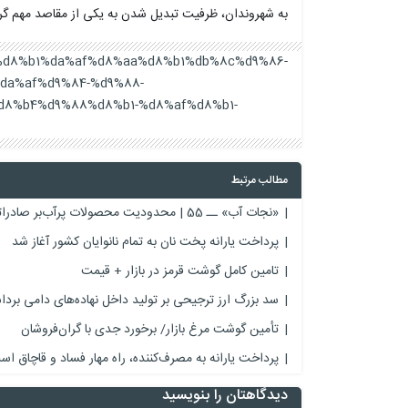
به شهروندان، ظرفیت تبدیل شدن به یکی از مقاصد مهم گر
%b2%d8%b1%da%af%d8%aa%d8%b1%db%8c%d9%86-
da%af%d9%84-%d9%88-
8%b4%d9%88%d8%b1-%d8%af%d8%b1-
مطالب مرتبط
«نجات آب» ــ 55 | محدودیت محصولات پرآب‌بر صادراتی
پرداخت یارانه پخت نان به تمام نانوایان کشور آغاز شد
تامین کامل گوشت قرمز در بازار + قیمت
سد بزرگ ارز ترجیحی بر تولید داخل نهاده‌های دامی برد
تأمین گوشت مرغ بازار/ برخورد جدی با گران‌فروشان
پرداخت یارانه به مصرف‌کننده، راه مهار فساد و قاچاق ا
دیدگاهتان را بنویسید