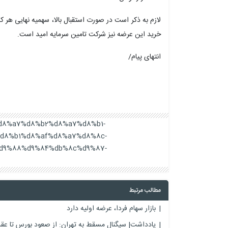
لازم به ذکر است در صورت استقبال بالا، سهمیه نهایی هر
خرید این عرضه نیز شرکت تامین سرمایه امید است.
انتهای پیام/
a8%d8%a7%d8%b2%d8%a7%d8%b1-
d8%b1%d8%af%d8%a7%d8%8c-
d9%88%d9%84%db%8c%d9%87-
مطالب مرتبط
بازار سهام فردا، عرضه اولیه دارد
یادداشت| سیگنال مسقط به تهران: از صعود بورس تا عقب‌