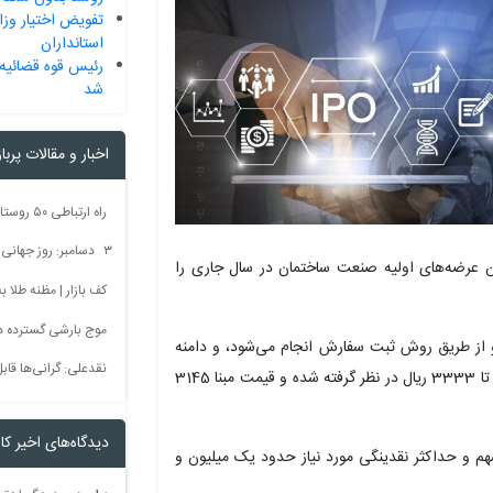
تفویض اختیار وزار
استانداران
رئیس قوه قضائیه 
شد
اخبار و مقالات پربا
۳ دسامبر: روز جهانی بدون سم + فیلم
م) یکی از بزرگترین عرضه‌های اولیه صنعت ساختمان در سال جاری را
کف بازار | مظنه طلا به 60 رس
موج بارشی گسترده در 
و از طریق روش ثبت سفارش انجام می‌شود، و دامنه
نقدعلی: گرانی‌ها قا
قیمت هر سهم این شرکت برای این عرضه اولیه نیز 2956 تا 3333 ریال در نظر گرفته شده و قیمت مبنا 3145
دیدگاه‌های اخیر کار
ین حداکثر سهمیه هر کد حقیقی و حقوقی 3500 سهم و حداکثر نقدینگی مورد نیاز حدود یک میلیون و