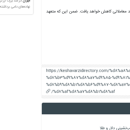
مهران
در
سد بزرگ ارز تر
نهاده‌های دامی برداشته
 کد معاملاتی کاهش خواهد یافت. ضمن این که متعهد
https://keshavarzidirectory.com/%d8%
%d8%b3%d9%87%d8%a7%d9%85-%d9%81%
%d8%b9%d8%b1%d8%b6%d9%87-%d8%a7%
%d8%af%d8%a7%d8%b1%d8%af/
نشینی دلار و طلا