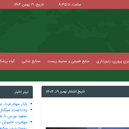
ساعت: 8:35:12
تاریخ: ۱۹ بهمن ۱۴۰۴
زی پروری، زنبورداری
منابع طبیعی و محیط زیست
صنایع غذایی
گیاه پزش
تاریخ انتشار: بهمن 19, 1404
تیتر اخبار
بازار سهام فردا، ع
یادداشت| سیگنال 
صعود بورس تا عقب
روستا بدون سکنه 