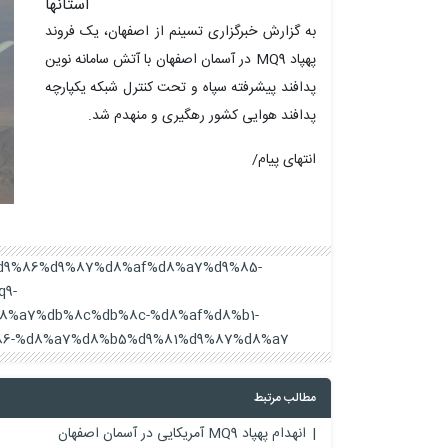
استانها
به گزارش خبرگزاری تسینم از اصفهان، یک فروند
پهپاد MQ9 در آسمان اصفهان با آتش سامانه نوین
پدافند پیشرفته سپاه و تحت کنترل شبکه یکپارچه
پدافند هوایی کشور رهگیری و منهدم شد.
انتهای پیام/
a7%d9%86%d9%87%d8%af%d8%a7%d9%85-
9-
8%a7%db%8c%db%8c-%d8%af%d8%b1-
6-%d8%a7%d8%b5%d9%81%d9%87%d8%a7/
مطالب مرتبط
انهدام پهپاد MQ9 آمریکایی در آسمان اصفهان