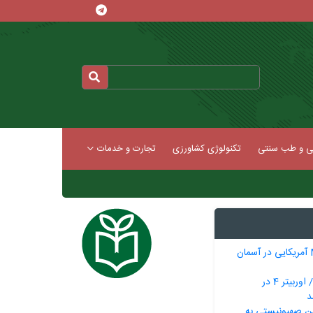
کی و طب سنتی
تکنولوژی کشاورزی
تجارت و خدمات
انهدام پهپاد MQ9 آمریکایی در آسمان
‌شکار پهپادی سپاه/ اوربیتر 4 در
‌
ن صهیونیستی به