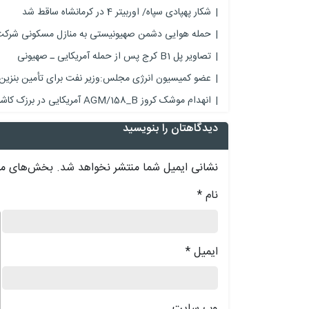
‌شکار پهپادی سپاه/ اوربیتر 4 در ‌کرمانشاه ساقط شد‌
حمله هوایی دشمن صهیونیستی به منازل مسکونی شرکت آ
تصاویر پل B1 کرج پس از حمله آمریکایی ـ صهیونی
عضو کمیسیون انرژی مجلس:وزیر نفت برای تأمین بنزین و
انهدام موشک کروز AGM/158_B آمریکایی در برزک کاشان+تصاویر
دیدگاهتان را بنویسید
نشانی ایمیل شما منتشر نخواهد شد.
بخش‌های مور
نام
*
د
ایمیل
*
وب‌ سایت