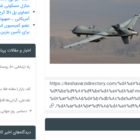
منازل مسکونی شرک
تصاویر
آمریکایی ـ صهیون
عضو کمیسیون ان
برای تأمین بنزین 
اخبار و مقالات پربا
https://keshavarzidirectory.com/%d8%
کف بازار | مظنه طلا به 60 رس
%d9%be%d9%87%d9%be%d8%a7%d8%af-mq
%d8%a2%d9%85%d8%b1%db%8c%da%a9%d
نقدعلی: گرانی‌ها قا
%d8%a2%d8%b3%d9%85%d8%a7%d9%8
۳ دسامبر: روز جهانی بدون سم + فیلم
دیدگاه‌های اخیر کار