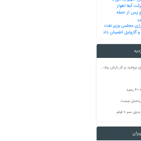
ت آبفا اهواز
 پل B1 کرج پس از حمله
ی
رژی مجلس:وزیر نفت
و گازوئیل اطمینان داد
زدید
راه ارتباطی ۵۰ روستای بروجرد بر اثر بارش برف مسدود شد
ید
بل‌تحمل نیست
بران