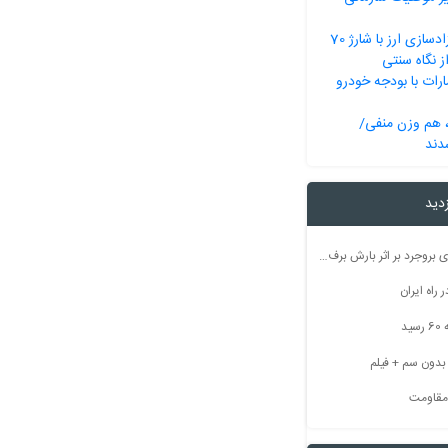
خیز دولت برای آزادسازی ارز با شارژ 70
ز نگاه سنتی
ارات با بودجه خودرو
هم وزن منفی/
دند
زدید
راه ارتباطی ۵۰ روستای بروجرد بر اثر بارش برف مسدود شد
راه ایران
ید
 مقاومت