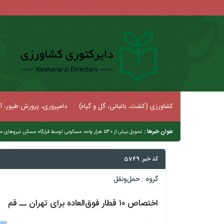
کشاورزی (کشت، باغبانی، گل و گیاه)
دامپروری، پرورش طیور، آب
عنوان خبرها :
تحویل بیش از 540 هزار واحد مسکونی توسط قرارگاه مسکن نیروهای مسلح
کد خبر: 5769
گروه :
حمل‌و‌نقل
اختصاص ۱۰ قطار فوق‌العاده برای تهران ــ قم