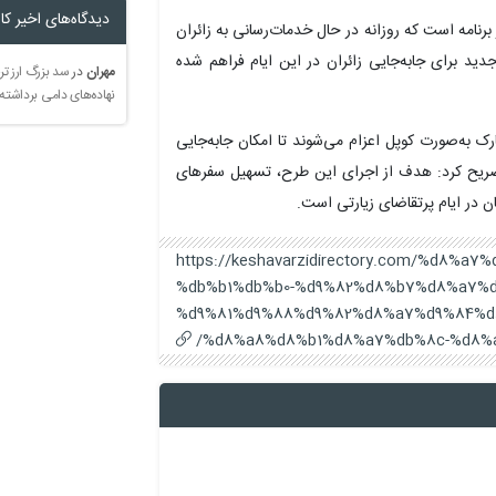
دیدگاه‌های اخیر کار
های فوق‌العاده مذکور علاوه بر ۱۰ رام قطار برنامه است که روزانه در حال خدمات‌رسانی به زائران
ند که در مجموع حدود ۳۲۰۰ صندلی جدید برای جابه‌جایی زائران در این ایام فراهم شده
مهران
در
سد بزرگ ارز تر
نهاده‌های دامی برداشته
رک به‌صورت کوپل اعزام می‌شوند تا امکان جابه‌جایی
تصریح کرد: هدف از اجرای این طرح، تسهیل سفرهای
ن در ایام پرتقاضای زیارتی است.
https://keshavarzidirectory.com/%d8
%db%b1%db%b0-%d9%82%d8%b7%d8%a7%d
%d9%81%d9%88%d9%82%d8%a7%d9%84%d
%d8%a8%d8%b1%d8%a7%db%8c-%d8%