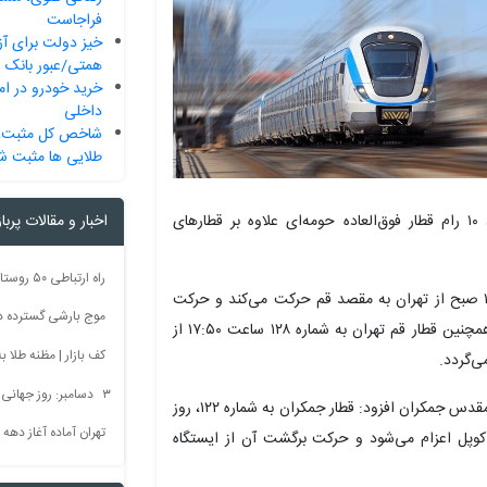
فراجاست
همتی/عبور بانک ا
خرید خودرو در ام
داخلی
شاخص کل مثبت، 
طلایی ها مثبت ش
فاطمه معصومه سلام‌الله‌علیها و مسجد مقدس جمکران، ۱۰ رام قطار فوق‌العاده حومه‌ای علاوه بر قطارهای
اخبار و مقالات پربا
وی گفت: قطار حومه‌ای تهران–قم به شماره ۱۲۴ ساعت ۱۰ صبح از تهران به مقصد قم حرکت می‌کند و حرکت
موج بارشی گسترده در 
برگشت آن از قم به تهران ساعت ۱۴:۴۵ انجام می‌شود. همچنین قطار قم تهران به شماره ۱۲۸ ساعت ۱۷:۵۰ از
کف بازار | مظنه طلا به 60 رس
۳ دسامبر: روز جهانی بدون سم + فیلم
مدیرکل راه‌آهن قم با اشاره به برنامه ویژه اعزام به مسجد مقدس جمکران افزود: قطار جمکران به شماره ۱۲۲، روز
تهران آماده آغاز دهه
ن به‌صورت کوپل اعزام می‌شود و حرکت برگشت آن از ایستگاه