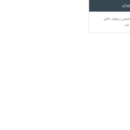
بران
جیحی بر تولید داخل
 شد