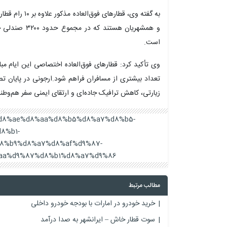
به گفته وی، قطار
و همشهریان هست
است.
وی تأکید کرد: قطارهای فوق‌العاده اختصاصی این ایام مبا
تعداد بیشتری از مسافران فراهم شود.ارجونی در پایان 
زیارتی، کاهش ترافیک جاده‌ای و ارتقای ایمنی سفر هم‌وطنا
%a7%d8%ae%d8%aa%d8%b5%d8%a7%d8%b5-
8%b1-
8%b9%d8%a7%d8%af%d9%87-
aa%d9%87%d8%b1%d8%a7%d9%86/
مطالب مرتبط
خرید خودرو در امارات با بودجه خودرو داخلی
سوت قطار خاش – ایرانشهر به صدا درآمد