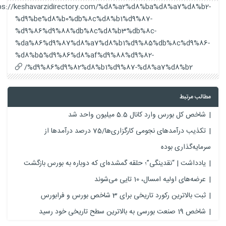
https://keshavarzidirectory.com/%d8%a2%d8%ba%d8%a7%d8%b2-
%d9%be%d8%b0%db%8c%d8%b1%d9%87-
%d9%86%d9%88%db%8c%d8%b3%db%8c-
%da%86%d9%87%d8%a7%d8%b1%d9%85%db%8c%d9%86-
%d8%b5%d9%86%d8%af%d9%88%d9%82-
%d9%86%d9%82%d8%b1%d9%87-%d8%a7%d8%b2/
مطالب مرتبط
شاخص کل بورس وارد کانال 5.5 میلیون واحد شد
تکذیب درآمدهای نجومی کارگزاری‌ها/75 درصد درآمدها از
سرمایه‌گذاری بوده
یادداشت | “نقدینگی”؛ حلقه گمشده‌ای که دوباره به بورس بازگشت
عرضه‌های اولیه امسال، 10 تایی می‌شوند
ثبت بالاترین رکورد تاریخی برای 3 شاخص بورس و فرابورس
شاخص 19 صنعت بورسی به بالاترین سطح تاریخی خود رسید