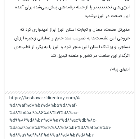
انرژی‌های تجدیدپذیر را از جمله برنامه‌های پیش‌بینی‌شده برای آینده
این صنعت در البرز برشمرد.
مدیرکل صنعت، معدن و تجارت استان البرز ابراز امیدواری کرد که
خروجی این نشست‌ها به تصویب سند جامع و عملیاتی زنجیره ارزش
نساجی و پوشاک استان البرز منجر شود و البرز را به یکی از قطب‌های
اثرگذار این صنعت در کشور و منطقه تبدیل کند.
انتهای پیام/
https://keshavarzidirectory.com/5-
%d8%af%d8%b1%d8%b5%d8%af-
%d8%b5%d9%86%d8%b9%d8%aa-
%d9%86%d8%b3%d8%a7%d8%ac%db%8c-
%da%a9%d8%b4%d9%88%d8%b1-%d8%af%d8%b1-
%d8%a7%d9%84%d8%a8%d8%b1%d8%b2-