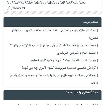
%d8%a7%d8%b3%d8%aa%d8%a7%d9%86%db%8c-
%da%a9/
مطالب مرتبط
استاندار مازندران در تسنیم: با نقد سازنده موافقم، تخریب و هیاهو
ممنوع!
نسخه جدید پزشک خانواده/ آیا پای مردم از مطب‌ها‌ کوتاه می‌شود؟
ببینید| تلخ و شیرینی خبرنگاری
ببینید| لحظه انفجار موشک‌ در کنار خبرنگاران تسنیم
گزارش تحلیلی تسنیم| سرنوشت کلثوم اکبری چه می‌شود؟
سخنگوی سپاه: سناریوسازی آمریکا را با حملات پرحجم‌‌ و دقیق‌ پاسخ
دادیم
دیدگاهتان را بنویسید