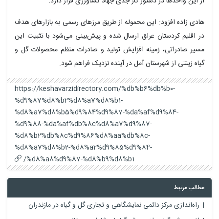
از این واحدها در دستور کار جدی جهاد کشاورزی قرار دارد.
هادی زاده افزود: این محموله از طریق مرزهای رسمی به بازارهای هدف
در اقلیم کردستان عراق ارسال شده و پیش‌بینی می‌شود با تثبیت این
مسیر صادراتی، زمینه افزایش تولید و صادرات منظم محصولات گل و
گیاه زینتی از شهرستان آمل در آینده نزدیک فراهم شود.
https://keshavarzidirectory.com/%db%b6%db%b0-
%d9%87%d8%b2%d8%a7%d8%b1-
%d8%a7%d8%b5%d9%84%d9%87-%da%af%d9%84-
%d9%88-%da%af%db%8c%d8%a7%d9%87-
%d8%b2%db%8c%d9%86%d8%aa%db%8c-
%d8%a7%d8%b2-%d8%a2%d9%85%d9%84-
%d8%a8%d9%87-%d8%b9%d8%b1/
مطالب مرتبط
راه‌اندازی مرکز دائمی نمایشگاهی و تجاری گل و گیاه در مازندران