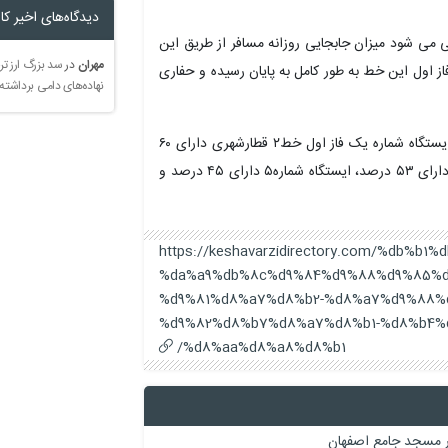
دیدگاه‌های اخیر کار
شهری تبریز، پیش بینی می شود میزان جابجایی روزانه مسافر از طریق این
مهران
در
سد بزرگ ارز تر
ری فاز اول این خط به‌ طور کامل به پایان رسیده و حفاری
نهاده‌های دامی برداشته
مدیرعامل سازمان حمل و نقل ریلی شهرداری تبریز گفت: ایستگاه شماره یک فاز اول خط۲ قطارشهری دارای ۶۰
درصد، ایستگاه شماره۲ دارای ۶۲ درصد، ایستگاه شماره۳ دارای ۵۳ درصد، ایستگاه شماره۵ دارای ۴۵ درصد و
https://keshavarzidirectory.com/%db%b1%d
%da%a9%db%8c%d9%84%d9%88%d9%85%d
%d9%81%d8%a7%d8%b2-%d8%a7%d9%88%d
%d9%82%d8%b7%d8%a7%d8%b1-%d8%b4%
%d8%aa%d8%a8%d8%b1/
وار مسجد جامع اصفهان