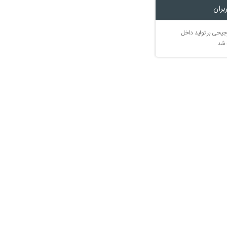
بران
جیحی بر تولید داخل
 شد