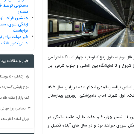
مسکونی توسط قرا
مسلح
جانشین فراجا: نه
زندگی علوی، مسی
فراجاست
همتی/عبور بانک ا
دوم به طول ۷.۵ کیلومتر با ۶ ایستگاه و فاز سوم به طول پنج کیلومتر با چهار ایستگاه اجرا می
اخبار و مقالات پربا
ز شروع و تا نمایشگاه بین المللی و جنوب شرقی این
مدیرعامل سازمان حمل و نقل ریلی شهرداری تبریز گفت: بر اساس برنامه زمانبندی انجام شده در پایان سال ۱۴۰۵
موج بارشی گسترده در 
لک، اول شهرک امام، دامپزشکی، روبروی بیمارستان
کف بازار | مظنه طلا به 60 رس
۳ دسامبر: روز جهانی بدون سم + فیلم
باقری فر، ادامه داد: با توجه به اینکه سه ایستگاه دیگر این فاز شامل چهار، ۶ و هفت دارای عقب ماندگی در
تهران آماده آغاز دهه
کل عبوری خواهد بود و در سال های آینده تکمیل و