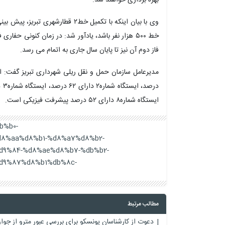
وی با بیان اینکه با تکمیل خط۲ قطار
خط ۵۰۰ هزار نفر باشد، یادآور شد: در زمان کنونی حفا
فاز دوم آن نیز تا پایان سال جاری به اتمام می رسد.
ایستگاه شماره۸ دارای ۵۲ درصد پیشرفت فیزیکی است.
b%b0-
8%aa%d8%b1-%d8%a7%d8%b2-
9%84-%d8%ae%d8%b7-%db%b2-
d9%87%d8%b1%db%8c-
مطالب مرتبط
دعوت از کارشناسان یونسکو برای بررسی عبور مترو از ج