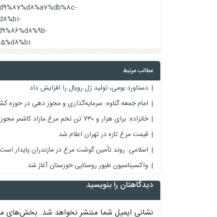
d9%87%d8%a7%db%8c-
8%b1-
9%86%d8%9b-
5%d8%b1/
مطالب مرتبط
دستاورد بومی، تولید ژل رویال را افزایش داد
امام جمعه گناوه: سرمایه‌گذاری و مجوز دهی در حوزه کش
خانزاده: برای هزار و ۷۳۰ تن تخم مرغ مازاد کاشمر مجوز خروج صادر شد
قیمت مرغ تازه در تهران اعلام شد
اسلامی: روند تأمین گوشت مرغ در مازندران پایدار است
واکسیناسیون طیور روستایی خوزستان آغاز شد
دیدگاهتان را بنویسید
نشانی ایمیل شما منتشر نخواهد شد.
بخش‌های مور