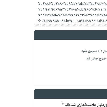
%d9%86%d9%87%d8%a7%d8%af%d9%87-%
%d8%af%d8%a7%d9%85%db%8c-%d8%af%d
%d8%a7%d8%b5%d9%81%d9%87%d8%a7%d
%d9%85%d8%b4%da%a9%d9%84-%d9%8
تار دام تسهیل شود
دنیاز علامت‌گذاری شده‌اند
*