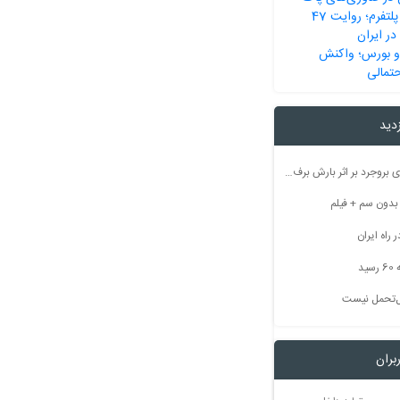
رسانه از انقلاب تا پلتفرم؛ روایت 47
در ایران
 و بورس؛ واکنش
حتمالی
زدید
راه ارتباطی ۵۰ روستای بروجرد بر اثر بارش برف مسدود شد
راه ایران
ید
بل‌تحمل نیست
بران