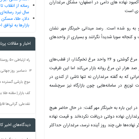
سال نبرد رسانه‌ای 
دلار، طلا، مسکن
بازارها به توافق ا
و به رو شده است. رصد میدانی خبرنگار مهر نشان
و کنجاله سویا شدیداً نگرانند و بسیاری از واحدهای
اخبار و مقالات پربا
استان اصفهان با برخورداری از یک هزار و ۸۰۰ واحد فعال مرغ گوشتی و ۲۶ واحد مرغ تخم‌گذار، از قطب‌های
 هزار تن مرغ روانه بازار می‌کند اما این ظرفیت
۳ دسامبر: روز جهانی بدون سم + فیلم
نی که به گفته مرغداران نه تنها ناشی از کندی در
موج بارشی گسترده در 
ت توزیع در سامانه‌هایی چون
بازارگاه
نیز سرچشمه
کف بازار | مظنه طلا به 60 رس
نقدعلی: گرانی‌ها قا
 در این
باره
به خبرنگار مهر گفت: در حال حاضر هیچ
رغداران نهاده دولتی دریافت نکرده‌اند و قیمت نهاده
دیدگاه‌های اخیر کار
ر نهاده‌ها طی چند روز آینده نرسد، مرغداران حداکثر