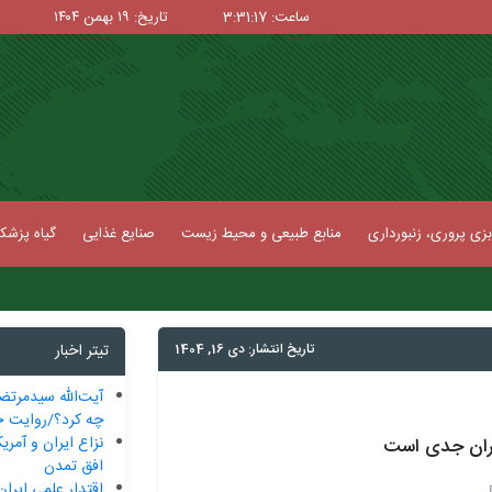
ساعت: 3:31:17
تاریخ: ۱۹ بهمن ۱۴۰۴
زی پروری، زنبورداری
منابع طبیعی و محیط زیست
صنایع غذایی
گیاه پزش
تاریخ انتشار: دی 16, 1404
تیتر اخبار
آیت‌الله سیدمرتض
چه کرد؟/روایت ح
نزاع ایران و آمریک
اران جدی است
افق تمدن
اقتدار علمی ایران