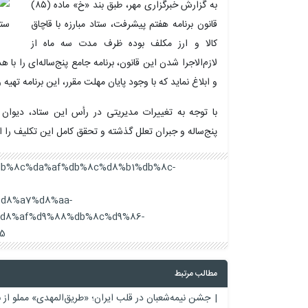
به گزارش خبرگزاری مهر، طبق بند «
خ»
ماده (۸۵)
قانون برنامه هفتم پیشرفت، ستاد مبارزه با قاچاق
کالا و ارز مکلف بوده ظرف مدت سه ماه از
و ابلاغ نماید که با وجود پایان مهلت مقرر، این برنامه تهیه
با توجه به تغییرات مدیریتی در رأس این ستاد، دیوان 
پنج‌ساله و جبران تعلل گذشته و تحقق کامل این تکلیف را ا
be%db%8c%da%af%db%8c%d8%b1%db%8c-
d8%a7%d8%aa-
d8%af%d9%88%db%8c%d9%86-
/
مطالب مرتبط
جشن نیمه‌شعبان در قلب ایران؛ «طریق‌المهدی» مملو از 