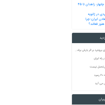
تکمیل مسیر ریلی چابهار- زاهدان تا ۴۵
دی در ژانویه
ادن ایران؛ چرا
هنوز فعالند؟
زدید
راه ارتباطی ۵۰ روستای بروجرد بر اثر بارش برف مسدود شد
راه ایران
بل‌تحمل نیست
ید
 می آید
بران