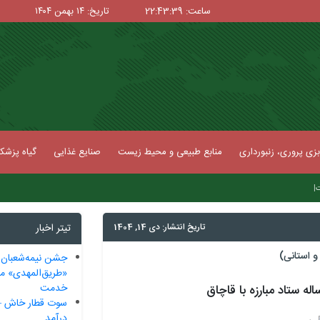
ساعت: 22:43:39
تاریخ: ۱۴ بهمن ۱۴۰۴
زی پروری، زنبورداری
منابع طبیعی و محیط زیست
صنایع غذایی
گیاه پزش
|
ت
تاریخ انتشار: دی 14, 1404
تیتر اخبار
 استانی)
جشن نیمه‌شعبان د
«طریق‌المهدی» ممل
خدمت
ه ستاد مبارزه با قاچاق
سوت قطار خاش – 
درآمد