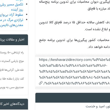
روز آینده
سقوط آزاد بی‌وای‌
تراژدی مرگ در مع
لازم‌الاجرا شدن این قانون، برنامه جامع پنج‌ساله‌ای را با هدف کاهش سالانه حداقل ۱۵ درصد قاچاق کالا تدوین
معدن‌های‌ ناایمن 
 و ابلاغ نشده است.
اخبار و مقالات پربا
محاسبات کشور پیگیری‌ها برای تدوین برنامه جامع
دامه خواهد داد.
https://keshavarzidirectory.com/%d9%
موج بارشی گسترده در 
%d8%af%db%8c%d9%88%d8%a7%d9%86-
نقدعلی: گرانی‌ها قا
%d9%85%d8%ad%d8%a7%d8%b3%d8%a8%
%d8%a8%d8%b1%d8%a7%db%8c-%d8%aa%
کف بازار | مظنه طلا به 60 رس
%d8%a8%d8%b1%d9%86%d8%a7%d9%85
صندوق مس به بورس
دیدگاه‌های اخیر کار
نور، امید و خدمت