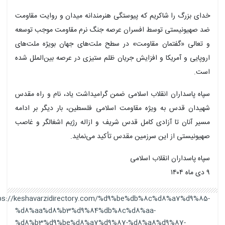
خدای بزرگ را شاکریم که پیوستگی هنرمندانه میدان و روایت مقاومت
ضد صهیونیستی توسط افسران عرصه جنگ نرم مقاومت موجب توسعه
و تعالی «گفتمان مقاومت» در سطح ملت‌های جهان بویژه ملت‌های
اروپایی و آمریکا و افزایش جریان ظلم ستیزی در عرصه بین‌الملل شده
است.
سپاه پاسداران انقلاب اسلامی ضمن گرامیداشت یاد، نام و راه مقدس
شهیدان قدس به ویژه مقاومت اسلامی فلسطین، بار دیگر بر ادامه
مسیر آنان تا آزادی کامل قدس شریف و
ازاله
رژیم اشغالگر و غاصب
صهیونیستی از این سرزمین مقدس تأکید می‌نماید.
سپاه پاسداران انقلاب اسلامی
۹ دی ماه ۱۴۰۴
https://keshavarzidirectory.com/%d9%be%db%8c%d8%a7%d9%85-
%d8%aa%d8%b3%d9%84%db%8c%d8%aa-
%d8%b3%d9%be%d8%a7%d9%87-%d8%a8%d9%87-