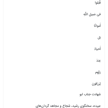
قُتِلوا
فی
سَبیلِ اللَّهِ
أَمواتًا
بَل
أَحیاءٌ
عِندَ
رَبِّهِم
یُرزَقونَ
شهادت جناب
ابو
عبیده
، سخنگوی رشید، شجاع و مجاهد گردان‌های