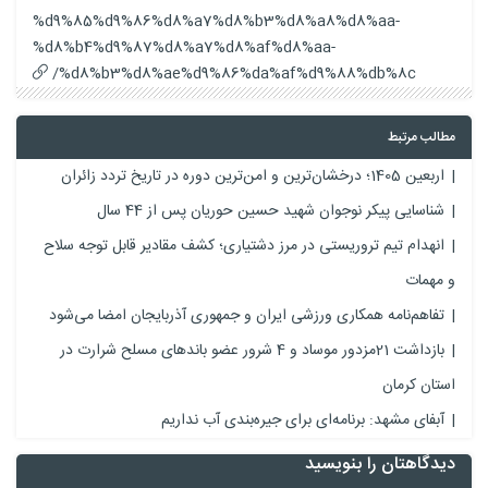
%d9%85%d9%86%d8%a7%d8%b3%d8%a8%d8%aa-
%d8%b4%d9%87%d8%a7%d8%af%d8%aa-
%d8%b3%d8%ae%d9%86%da%af%d9%88%db%8c/
مطالب مرتبط
اربعین 1405؛ درخشان‌ترین و امن‌ترین دوره در تاریخ تردد زائران
شناسایی پیکر نوجوان شهید حسین حوریان پس از 44 سال
انهدام تیم تروریستی در مرز دشتیاری؛ کشف مقادیر قابل توجه سلاح
و مهمات
تفاهم‌نامه همکاری ورزشی ایران و جمهوری آذربایجان امضا می‌شود
بازداشت 21مزدور موساد و 4 شرور عضو باندهای مسلح شرارت در
استان کرمان
آبفای مشهد: برنامه‌ای برای جیره‌بندی آب نداریم
دیدگاهتان را بنویسید