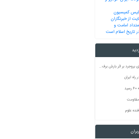
ئیس کمیسیون
یت از خبرنگاران
متداد امامت و
ر تاریخ اسلام است
زدید
راه ارتباطی ۵۰ روستای بروجرد بر اثر بارش برف مسدود شد
راه ایران
ید
 مقاومت
نده علوم
بران