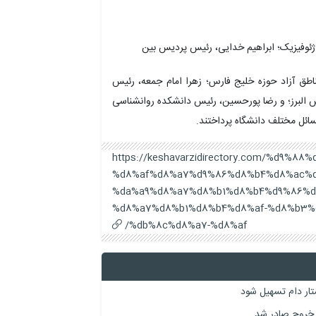
ئوفیزیک؛ ابراهیم خدایی، رئیس پردیس بین
اطق آزاد حوزه خلیج فارس؛ زهرا امام جمعه، رئیس
البرز؛ و رضا پورحسین، رئیس دانشکده روانشناسی
سائل مختلف دانشگاه پرداختند.
https://keshavarzidirectory.com/%d9%8
%d8%af%d8%a7%d9%86%d8%b4%d8%ac%d
%da%a9%d8%a7%d8%b1%d8%b4%d9%86%d
%d8%a7%d8%b1%d8%b4%d8%af-%d8%b3%
%db%8c%d8%a7-%d8%af/
تار دام تسهیل شود