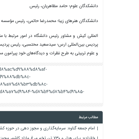
دانشکدگان
علوم؛ حامد مظاهریان، رئیس
دانشکدگان
هنرهای زیبا؛ محمدرضا حاتمی، رئیس مؤسسه ژ
المللی
کیش و مشاور رئیس دانشگاه در امور مرتبط با من
پردیس بین‌المللی ارس؛ سیدسعید محتسبی، رئیس پردیس 
و علوم تربیتی به طرح نظرات و دیدگاه‌های خود پیرامون م
8%d8%ac%d9%88%d8%af-
9%88%db%8c-
8%a7%d8%b3%db%8c-
d8%a7%d9%84-%d8%b4%d8%b4%d9%85-
مطالب مرتبط
امام جمعه گناوه: سرمایه‌گذاری و مجوز دهی در حوزه کش
خانزاده: برای هزار و ۷۳۰ تن تخم مرغ مازاد کاشمر مجوز خروج صادر شد