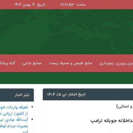
ساعت: 17:21:54
تاریخ: ۱۶ بهمن ۱۴۰۴
زی پروری، زنبورداری
منابع طبیعی و محیط زیست
صنایع غذایی
گیاه پزش
|
 کرد
تاریخ انتشار: دی 15, 1404
تیتر اخبار
 استانی)
تعرفه‌ واردات خود
از کشور/ ارزانی د
آیت‌الله عبادی: ن
اخلانه جویانه ترامپ
بصیرت مردم توطئ
کرد