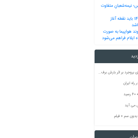
س؛ نیمه‌شعبانِ متفاوت
خزایی: بودجه 1405 باید نقطه آغاز
اشد
 حضور5 فروند هواپیما به صورت
 ایلام فراهم می‌شود
زدید
راه ارتباطی ۵۰ روستای بروجرد بر اثر بارش برف مسدود شد
راه ایران
ید
 می آید
بران