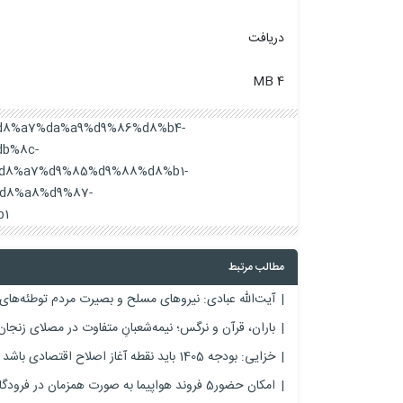
دریافت
4 MB
88%d8%a7%da%a9%d9%86%d8%b4-
b%8c-
d8%a7%d9%85%d9%88%d8%b1-
d8%a8%d9%87-
1/
مطالب مرتبط
آیت‌الله عبادی: نیروهای مسلح و بصیرت مردم توطئه‌های
باران، قرآن و نرگس؛ نیمه‌شعبانِ متفاوت در مصلای زنجان
خزایی: بودجه 1405 باید نقطه آغاز اصلاح اقتصادی باشد
امکان حضور5 فروند هواپیما به صورت همزمان در فرودگاه ایلام فراهم می‌شود