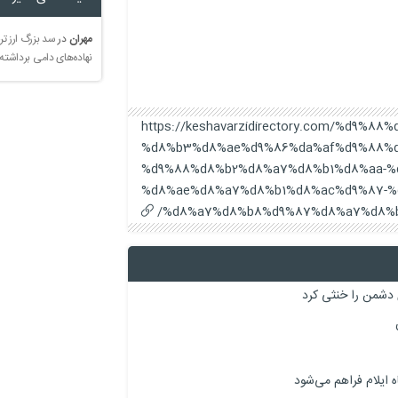
مهران
در
سد بزرگ ارز تر
نهاده‌های دامی برداشته
https://keshavarzidirectory.com/%d9%
%d8%b3%d8%ae%d9%86%da%af%d9%88%d
%d9%88%d8%b2%d8%a7%d8%b1%d8%aa-%
%d8%ae%d8%a7%d8%b1%d8%ac%d9%87-%
%d8%a7%d8%b8%d9%87%d8%a7%d8%b
 دشمن را خنثی کرد