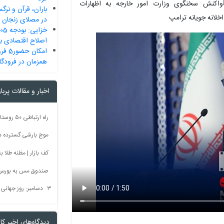
باران، قرآن و نرگ
در مصلای زنجان
اصلاح اقتصادی ب
امکان
همزمان در فرودگاه
اخبار و مقالات پربا
موج بارشی گسترده در 
کف بازار | مظنه طلا به 60 رس
صندوق مس به بورس
۳ دسامبر: روز جهانی بدون سم + فیلم
دیدگاه‌های اخیر کار