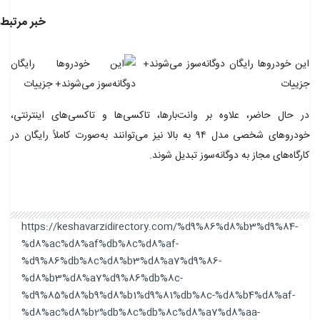
خبر مرتبط
این خودروها رایگان دوگانه‌سوز می‌شوند+
جزییات
در حال حاضر، علاوه بر وانت‌بارها، تاکسی‌ها و تاکسی‌های اینترنتی،
خودروهای شخصی مدل ۹۴ به بالا نیز می‌توانند به‌صورت کاملاً رایگان در
کارگاه‌های مجاز به دوگانه‌سوز تبدیل شوند.
https://keshavarzidirectory.com/%d9%86%d8%b3%d9%84-
%d8%ac%d8%af%db%8c%d8%af-
%d9%86%db%8c%d8%b3%d8%a7%d9%86-
%d8%b3%d8%a7%d9%86%db%8c-
%d9%85%d8%b9%d8%b1%d9%81%db%8c-%d8%b4%d8%af-
%d8%ac%d8%b2%db%8c%db%8c%d8%a7%d8%aa-