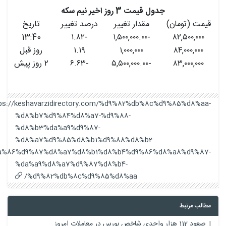
جدول قیمت 3 روز اخیر نیم سکه
قیمت (تومان)
مقدار تغییر
درصد تغییر
تاریخ
13:40
-۱.۸۲
-۱,۵۰۰,۰۰۰.۰۰
۸۲,۵۰۰,۰۰۰
۸۴,۰۰۰,۰۰۰
۱,۰۰۰,۰۰۰
۱.۱۹
روز قبل
۸۳,۰۰۰,۰۰۰
-۵,۵۰۰,۰۰۰.۰۰
-۶.۶۳
۲ روز پیش
https://keshavarzidirectory.com/%d9%82%db%8c%d9%85%d8%aa-
%d8%b7%d9%84%d8%a7-%d9%88-
%d8%b3%da%a9%d9%87-
%d8%a7%d9%85%d8%b1%d9%88%d8%b2-
%da%86%d9%87%d8%a7%d8%b1%d8%b4%d9%86%d8%a8%d9%87-
%da%a9%d8%a7%d9%87%d8%b4-
%d9%82%db%8c%d9%85%d8%aa/
مطالب مرتبط
صعود 112 هزار واحدی شاخص بورس در معاملات امروز