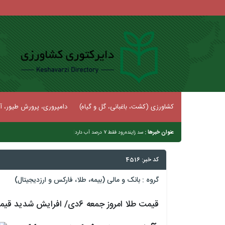
کشاورزی (کشت، باغبانی، گل و گیاه)
دامپروری، پرورش طیور، آب
عنوان خبرها :
|
سد زاینده‌رود فقط 7 درصد آب دارد
کد خبر: 4516
گروه :
بانک و مالی (بیمه، طلا، فارکس و ارزدیجیتال)
قیمت طلا امروز جمعه 6دی/ افرایش شدید قیمت + جدول