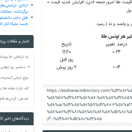
اژه‌ای: تراستی‌های
برگردانند؛ مماشات
قتل دختر دانشجو 
جسد ملیکا کنار کا
اخبار و مقالات پربا
درصد تغییر
تاریخ
11:20
۰.۶۴
روز قبل
۰.۰۴
۲ روز پیش
۳ دسامبر: روز جهانی بدون سم + فیلم
موج بارشی گسترده در 
کف بازار | مظنه طلا به 60 رس
https://keshavarzidirectory.com/%d9%8
%d8%b7%d9%84%d8%a7-%d8%a7%d9%85%
نقدعلی: گرانی‌ها قا
%d8%ac%d9%85%d8%b9%d9%87-6%d8%af
%d8%a7%d9%81%d8%b1%d8%a7%db%8c%d
دیدگاه‌های اخیر کار
%d9%82%db%8c%d9%85/