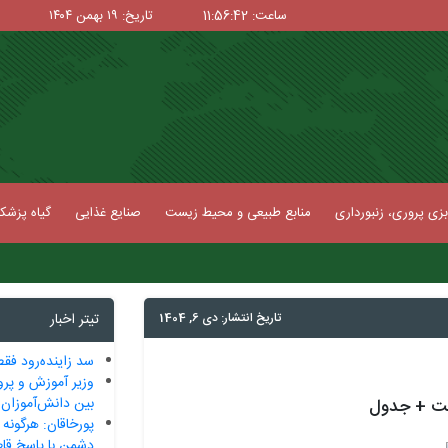
ساعت: 11:56:42
تاریخ: ۱۹ بهمن ۱۴۰۴
زی پروری، زنبورداری
منابع طبیعی و محیط زیست
صنایع غذایی
گیاه پزش
تاریخ انتشار: دی 6, 1404
تیتر اخبار
سد زاینده‌رود فقط 7 درصد آب د
وزیر آموزش و پرو
بین دانش‌آموزان
پورخاقان: هرگونه
دشمن با پاسخ قا