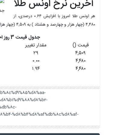
آخرین نرخ اونس طلا
هر اونس طلا امروز با افزایش ۰.۶۴ درصدی، از
۴,۴۸۰ (چهار هزار و چهارصد و هشتاد ) به ۴,۵۰۹ (چهار هزار و پانصد و نه ) رسید.
جدول قیمت 3 روز اخیر هر اونس طلا
قیمت ()
مقدار تغییر
۲۹
۴,۵۰۹
۰.۰۰
۴,۴۸۰
۱.۹۴
۴,۴۸۰
2%db%8c%d9%85%d8%aa-
d8%b1%d9%88%d8%b2-
%db%8c-
8%b4-%d8%b4%d8%af%db%8c%d8%af-