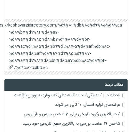
https://keshavarzidirectory.com/%d9%82%db%8c%d9%85%d8%aa-
%d8%b7%d9%84%d8%a7-
%d8%a7%d9%85%d8%b1%d9%88%d8%b2-
%d8%ac%d9%85%d8%b9%d9%87-5%d8%af%db%8c-
%d8%a7%d8%af%d8%a7%d9%85%d9%87-
%d8%a7%d9%81%d8%b2%d8%a7%db%8c%d8%b4-
%d9%82%db%8c/
مطالب مرتبط
یادداشت | “نقدینگی”؛ حلقه گمشده‌ای که دوباره به بورس بازگشت
عرضه‌های اولیه امسال، 10 تایی می‌شوند
ثبت بالاترین رکورد تاریخی برای 3 شاخص بورس و فرابورس
شاخص 19 صنعت بورسی به بالاترین سطح تاریخی خود رسید