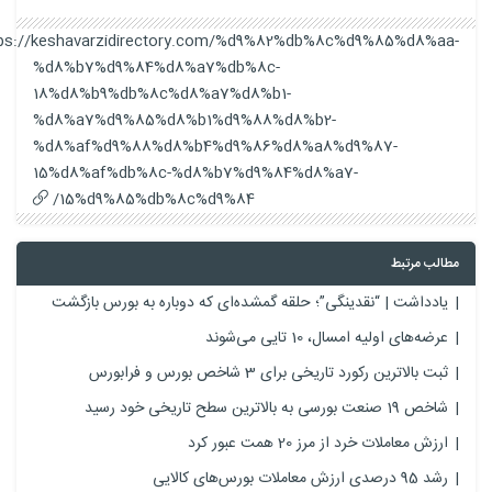
https://keshavarzidirectory.com/%d9%82%db%8c%d9%85%d8%aa-
%d8%b7%d9%84%d8%a7%db%8c-
18%d8%b9%db%8c%d8%a7%d8%b1-
%d8%a7%d9%85%d8%b1%d9%88%d8%b2-
%d8%af%d9%88%d8%b4%d9%86%d8%a8%d9%87-
15%d8%af%db%8c-%d8%b7%d9%84%d8%a7-
15%d9%85%db%8c%d9%84/
مطالب مرتبط
یادداشت | “نقدینگی”؛ حلقه گمشده‌ای که دوباره به بورس بازگشت
عرضه‌های اولیه امسال، 10 تایی می‌شوند
ثبت بالاترین رکورد تاریخی برای 3 شاخص بورس و فرابورس
شاخص 19 صنعت بورسی به بالاترین سطح تاریخی خود رسید
ارزش معاملات خرد از مرز 20 همت عبور کرد
رشد 95 درصدی ارزش معاملات بورس‌های کالایی