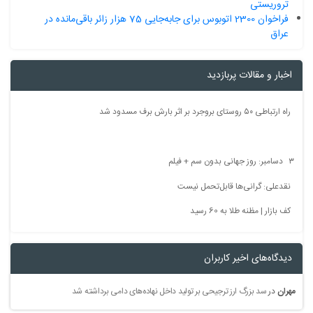
تروریستی
فراخوان 2300 اتوبوس برای جابه‌جایی 75 هزار زائر باقی‌مانده در
عراق
اخبار و مقالات پربازدید
راه ارتباطی ۵۰ روستای بروجرد بر اثر بارش برف مسدود شد
۳ دسامبر: روز جهانی بدون سم + فیلم
نقدعلی: گرانی‌ها قابل‌تحمل نیست
کف بازار | مظنه طلا به 60 رسید
دیدگاه‌های اخیر کاربران
مهران
در
سد بزرگ ارز ترجیحی بر تولید داخل نهاده‌های دامی برداشته شد