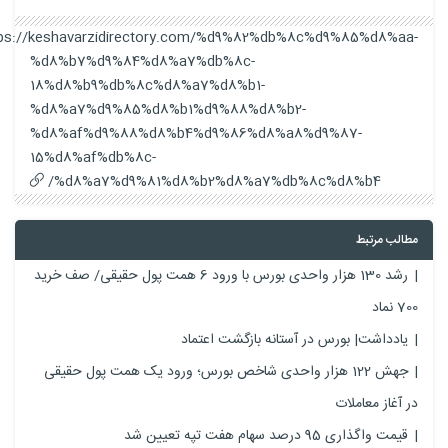
https://keshavarzidirectory.com/%d9%82%db%8c%d9%85%d8%aa-
%d8%b7%d9%84%d8%a7%db%8c-
18%d8%b9%db%8c%d8%a7%d8%b1-
%d8%a7%d9%85%d8%b1%d9%88%d8%b2-
%d8%af%d9%88%d8%b4%d9%86%d8%a8%d9%87-
15%d8%af%db%8c-
%d8%a7%d9%81%d8%b2%d8%a7%db%8c%d8%b4/
مطالب مرتبط
رشد 130 هزار واحدی بورس با ورود 6 همت پول حقیقی/ صف خرید
700 نماد
یادداشت| بورس در آستانه بازگشت اعتماد
جهش 122 هزار واحدی شاخص بورس؛ ورود یک همت پول حقیقی
در آغاز معاملات
قیمت واگذاری 95 درصد سهام هفت تپه تعیین شد