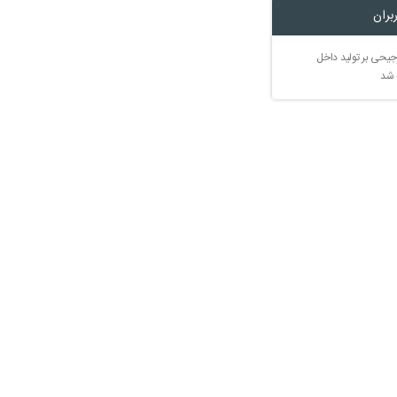
بران
جیحی بر تولید داخل
 شد