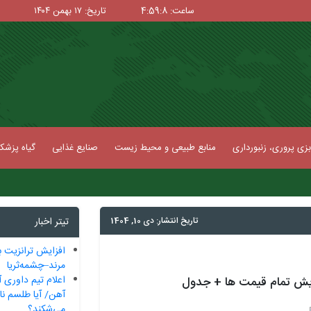
ساعت: 4:59:8
تاریخ: ۱۷ بهمن ۱۴۰۴
زی پروری، زنبورداری
منابع طبیعی و محیط زیست
صنایع غذایی
گیاه پزش
تاریخ انتشار: دی 10, 1404
تیتر اخبار
افزایش ترانزیت ب
مرند–چشمه‌ثریا
اعلام تیم داوری آ
آهن/ آیا طلسم ناک
می‌شکند؟