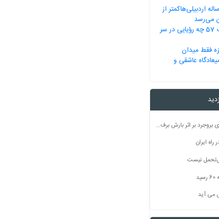
م‌انتظاری 22 ساله اردبیلی‌هاکمتر از
ایرانی‌ها در انقلاب 57 چه رؤیایی در سر
زه فقط میدان
عادگاه عاشقی و
زدید
راه ارتباطی ۵۰ روستای بروجرد بر اثر بارش برف مسدود شد
راه ایران
بل‌تحمل نیست
ید
 می آید