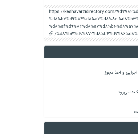
https://keshavarzidirectory.com/%d9%8
%d8%b7%d9%84%d8%a7%d8%8c-%d8%b3%
%d8%af%d9%84%d8%a7%d8%b1-%d8%a7%
%d8%b3%d9%87-%d8%b4%d9%86%d8%a
اجرایی و اخذ مجوز
‌ها می‌رود