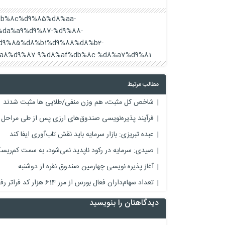
2%db%8c%d9%85%d8%aa-
da%a9%d9%87-%d9%88-
d9%85%d8%b1%d9%88%d8%b2-
8%d9%87-9%d8%af%db%8c-%d8%a7%d9%81/
مطالب مرتبط
شاخص کل مثبت، هم وزن منفی/طلایی ها مثبت شدند
فرآیند پذیره‌نویسی صندوق‌های ارزی پس از طی مراحل 
عبده تبریزی: بازار سرمایه باید نقش تاب‌آوری ایفا کند
صیدی: سرمایه در رکود ناپدید نمی‌شود، به سمت کم‌ریسک
آغاز پذیره نویسی چهارمین صندوق نقره از دوشنبه
تعداد سهام‌داران فعال بورس از مرز 614 هزار کد فراتر رفت
دیدگاهتان را بنویسید