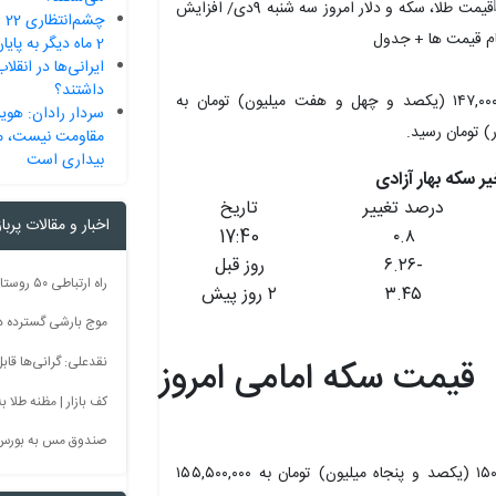
چش
2 ماه دیگر به پایان می‌رسد
داشتند؟
سکه بهار آزادی امروز با افزایش ۰.۸ درصدی، از ۱۴۷,۰۰۰,۰۰۰ (یکصد و چهل و هفت میلیون) تومان به
سردار رادان: هوی
مقاومت نیست، می
بیداری است
درصد تغییر
تاریخ
اخبار و مقالات پربا
17:40
۰.۸
-۶.۲۶
روز قبل
۳.۴۵
۲ روز پیش
موج بارشی گسترده در 
نقدعلی: گرانی‌ها قا
قیمت سکه امامی امروز
کف بازار | مظنه طلا به 60 رس
صندوق مس به بورس
سکه امامی امروز با افزایش ۳.۵۳ درصدی، از ۱۵۰,۰۰۰,۰۰۰ (یکصد و پنجاه میلیون) تومان به ۱۵۵,۵۰۰,۰۰۰