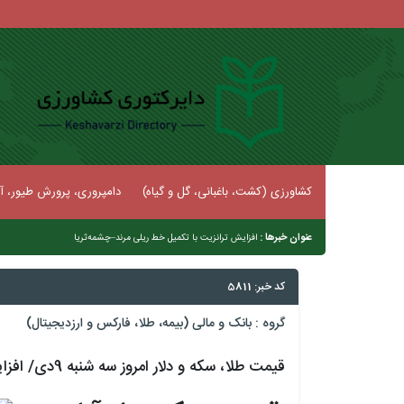
کشاورزی (کشت، باغبانی، گل و گیاه)
دامپروری، پرورش طیور، آب
عنوان خبرها :
|
اعلام تیم
کد خبر: 5811
گروه :
بانک و مالی (بیمه، طلا، فارکس و ارزدیجیتال)
قیمت طلا، سکه و دلار امروز سه شنبه 9دی/ افزایش تمام قیمت ها + جدول