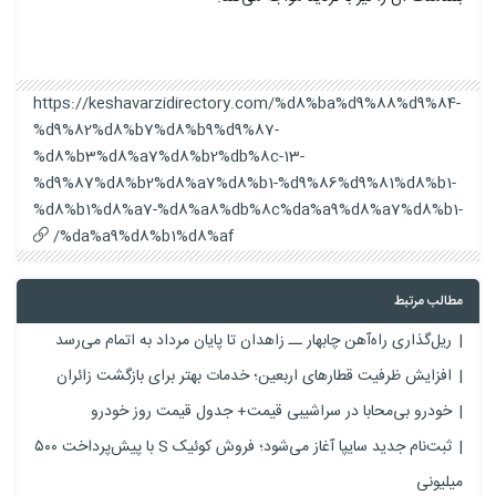
https://keshavarzidirectory.com/%d8%ba%d9%88%d9%84-
%d9%82%d8%b7%d8%b9%d9%87-
%d8%b3%d8%a7%d8%b2%db%8c-13-
%d9%87%d8%b2%d8%a7%d8%b1-%d9%86%d9%81%d8%b1-
%d8%b1%d8%a7-%d8%a8%db%8c%da%a9%d8%a7%d8%b1-
%da%a9%d8%b1%d8%af/
مطالب مرتبط
ریل‌گذاری راه‌آهن چابهار ــ زاهدان تا پایان مرداد به اتمام می‌رسد
افزایش ظرفیت قطارهای اربعین؛ خدمات بهتر برای بازگشت زائران
خودرو بی‌محابا در سراشیبی قیمت+ جدول قیمت روز خودرو
ثبت‌نام جدید سایپا آغاز می‌شود؛ فروش کوئیک S با پیش‌پرداخت ۵۰۰
میلیونی