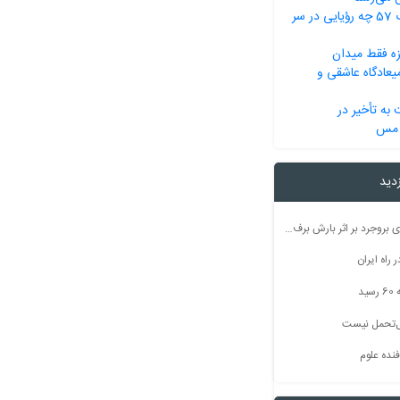
ایرانی‌ها در انقلاب 57 چه رؤیایی در سر
زه فقط میدان
عادگاه عاشقی و
به تأخیر در
 مس
زدید
راه ارتباطی ۵۰ روستای بروجرد بر اثر بارش برف مسدود شد
راه ایران
ید
بل‌تحمل نیست
نده علوم