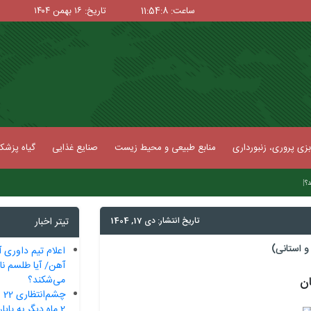
ساعت: 11:54:9
تاریخ: ۱۶ بهمن ۱۴۰۴
زی پروری، زنبورداری
منابع طبیعی و محیط زیست
صنایع غذایی
گیاه پزش
|
د؟<
تاریخ انتشار: دی 17, 1404
تیتر اخبار
 استانی)
اعلام تیم داوری آ
آهن/ آیا طلسم ناک
می‌شکند؟
ان
چش
2 ماه دیگر به پایان می‌رسد