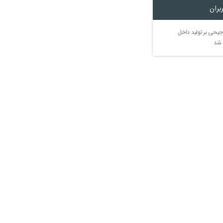
بران
جیحی بر تولید داخل
 شد