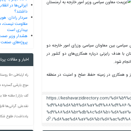
داشتند؟
سردار رادان: هوی
مقاومت نیست، می
بیداری است
هشدار وزیر صمت 
پروژه‌های صنعت
یاسی بین معاونان سیاسی وزرای امور خارجه دو
تان با هدف رایزنی درباره همکاری‌های دو کشور در
اخبار و مقالات پربا
نجام شود.
ز و همکاری در زمینه حفظ صلح و امنیت در منطقه
موج بارشی گسترده در 
کف بازار | مظنه طلا به 60 رس
https://keshavarzidirectory.com/%d8%
%d9%85%d8%b9%d8%a7%d9%88%d9%86-
نقدعلی: گرانی‌ها قا
%d9%88%d8%b2%db%8c%d8%b1-%d8%a7%
یادداشت/ طلوع شکاف
%d8%ae%d8%a7%d8%b1%d8%ac%d9%87