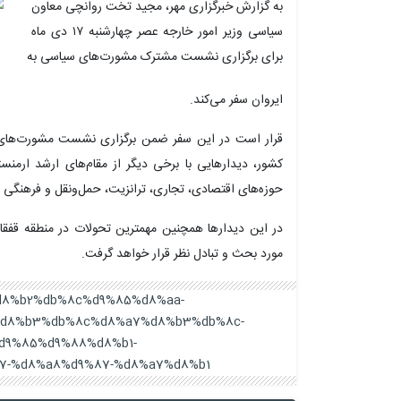
به گزارش خبرگزاری مهر، مجید تخت
روانچی
معاون
سیاسی وزیر امور خارجه عصر چهارشنبه ۱۷ دی ماه
برای برگزاری نشست مشترک مشورت‌های سیاسی به
ایروان
سفر می‌کند.
قرار است در این سفر ضمن برگزاری نشست مشورت‌های س
کشور، دیدارهایی با برخی دیگر از مقام‌های ارشد ارمنس
حوزه‌های اقتصادی، تجاری، ترانزیت، حمل‌ونقل و فرهنگی ا
در این دیدارها همچنین مهمترین تحولات در منطقه قفقا
مورد
بحث و تبادل نظر
قرار خواهد گرفت.
b9%d8%b2%db%8c%d9%85%d8%aa-
%d8%b3%db%8c%d8%a7%d8%b3%db%8c-
d9%85%d9%88%d8%b1-
-%d8%a8%d9%87-%d8%a7%d8%b1/