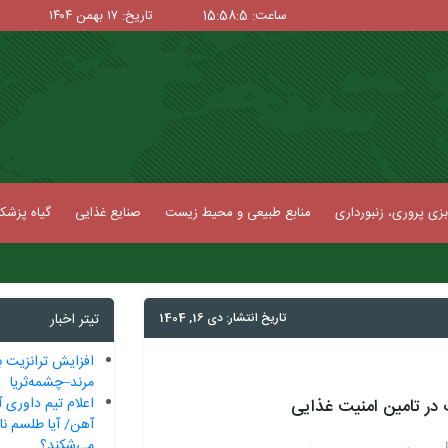
ساعت: 15:58:6
تاریخ: ۱۷ بهمن ۱۴۰۴
زی پروری، زنبورداری
منابع طبیعی و محیط زیست
صنایع غذایی
گیاه پزش
تاریخ انتشار: دی 16, 1404
تیتر اخبار
افزایش ترانزیت ب
مرند–چشمه‌ثریا
اعلام تیم داوری آ
 در تامین امنیت غذایی
آهن/ آیا طلسم ناک
می‌شکند؟