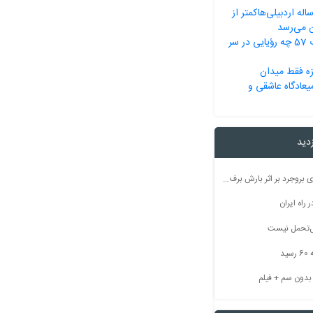
م‌انتظاری 22 ساله اردبیلی‌هاکمتر از
ایرانی‌ها در انقلاب 57 چه رؤیایی در سر
زه فقط میدان
عادگاه عاشقی و
زدید
راه ارتباطی ۵۰ روستای بروجرد بر اثر بارش برف مسدود شد
راه ایران
بل‌تحمل نیست
ید