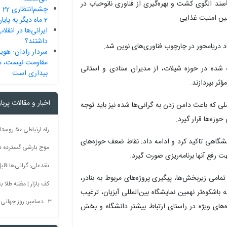
چش
2 ماه دیگر به پایان می‌رسد
داشتند؟
تصاد دریامحور در چارچوب فناوری‌های نوین شد.
سردار رادان: هوی
مقاومت نیست، می
ه شده در حوزه شیلات، از مدیران ستادی و استانی
بیداری است
ثر بپردازند.
اخبار و مقالات پربا
ملی که باعث دامن زدن به گرانی‌ها شده نیز باید توجه
زه‌ها قرار گیرد.
نشگاهی تاکید کرد و ادامه داد: نقاط ضعف حوزه‌های
موج بارشی گسترده در 
رفع آنها برنامه‌ریزی صورت گیرد.
نقدعلی: گرانی‌ها قا
می زیربخش‌ها، پیگیری پروژه‌های مربوط به بنادر،
کف بازار | مظنه طلا به 60 رس
اشکوه‌تر نهمین نمایشگاه بین‌المللی آبزیان، ترغیب
۳ دسامبر: روز جهانی بدون سم + فیلم
‌های ویژه در راستای ارتباط بیشتر دانشگاه و بخش