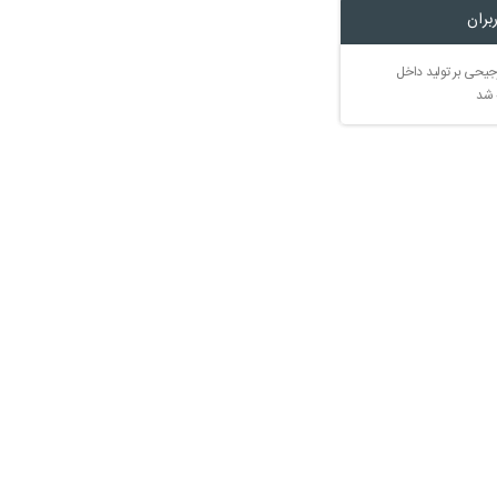
بران
جیحی بر تولید داخل
 شد