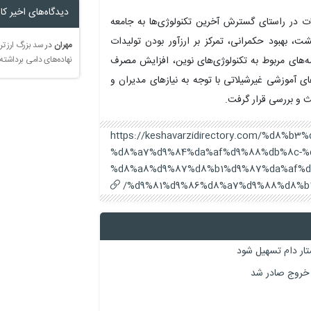
دیدگاه‌های اخیر کار
ت در راستای گسترش آخرین تکنولوژی‌ها به جامعه
کشت، بهبود حکمرانی، تمرکز بر ارزآور بودن تولیدات
مهران
در
سد بزرگ ارز تر
نهاده‌های دامی برداشته
امه‌های مربوط به تکنولوژی‌های نوین، افزایش مصرف
های آموزشی غیرشیلاتی با توجه به نیازهای مدیران و
ث و بررسی قرار گرفت.
https://keshavarzidirectory.com/%d8%b3
%d8%a7%d9%84%da%af%d9%88%db%8c-%
%d8%a8%d9%87%d8%b1%d9%87%da%af%d
%d9%81%d9%86%d8%a7%d9%88%d8%b1
تار دام تسهیل شود