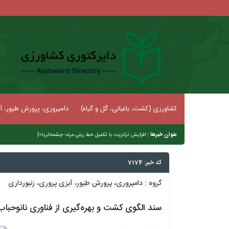
کشاورزی (کشت، باغبانی، گل و گیاه)
دامپروری، پرورش طیور، آب
عنوان خبرها :
|
افزایش ترانزیت با تکمیل خط ریلی مرند–چشمه‌ثریا
کد خبر: 7174
گروه :
دامپروری، پرورش طیور، آبزی پروری، زنبورداری
سند الگوی کشت و بهره‌گیری از فناوری نانوحباب