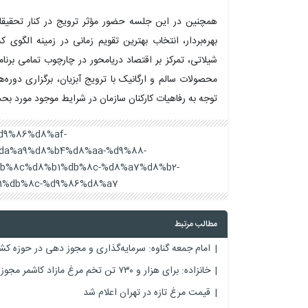
همچنین در این جلسه حضور مؤثر ترویج در کنار تحقیقا
بهره‌بردار، انتخاب بهترین تقویم زمانی در زمینه الگوی 
شیلاتی، تمرکز بر اقتصاد دریامحور در چارچوب تمامی برن
محصولات سالم و ارگانیک با ترویج آبزیان، برگزاری دوره‌
توجه به رفاهیات کارکنان سازمان در شرایط موجود مورد بح
%d9%86%d8%af-
da%a9%d8%b4%d8%aa-%d9%88-
b%8c%d8%b1%db%8c-%d8%a7%d8%b2-
%db%8c-%d9%86%d8%a7/
مطالب مرتبط
امام جمعه گناوه: سرمایه‌گذاری و مجوز دهی در حوزه کش
خانزاده: برای هزار و ۷۳۰ تن تخم مرغ مازاد کاشمر مجوز خروج صادر شد
قیمت مرغ تازه در تهران اعلام شد