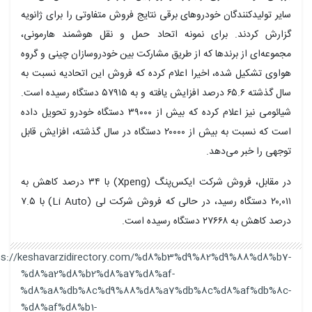
سایر تولیدکنندگان خودروهای برقی نتایج فروش متفاوتی را برای ژانویه
گزارش کردند. برای نمونه اتحاد حمل و نقل هوشمند هارمونی،
مجموعه‌ای از برندها که از طریق مشارکت بین خودروسازان چینی و گروه
هواوی تشکیل شده، اخیرا اعلام کرده که فروش این اتحادیه نسبت به
سال گذشته ۶۵.۶ درصد افزایش یافته و به ۵۷۹۱۵ دستگاه رسیده است.
شیائومی نیز اعلام کرده که بیش از ۳۹۰۰۰ دستگاه خودرو تحویل داده
است که نسبت به بیش از ۲۰۰۰۰ دستگاه در سال گذشته، افزایش قابل
توجهی را خبر می‌دهد.
در مقابل، فروش شرکت ایکس‌پنگ (Xpeng) با ۳۴ درصد کاهش به
۲۰,۰۱۱ دستگاه رسید، در حالی که فروش شرکت لی (Li Auto) با ۷.۵
درصد کاهش به ۲۷۶۶۸ دستگاه رسیده است.
https://keshavarzidirectory.com/%d8%b3%d9%82%d9%88%d8%b7-
%d8%a2%d8%b2%d8%a7%d8%af-
%d8%a8%db%8c%d9%88%d8%a7%db%8c%d8%af%db%8c-
%d8%af%d8%b1-