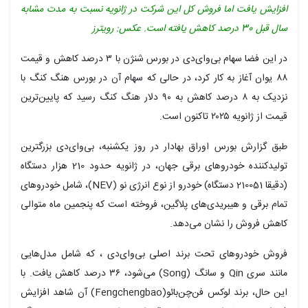
افزایش یافت اما فروش کل این شرکت در ژانویه نسبت به مدت مشابه
سال قبل 30 درصد کاهش یافته است. عکس: رویترز
در این فضا سهام بی‌وای‌دی در بورس شنژن با ۳ درصد کاهش و قیمت
۸۸ یوان آغاز به کار کرد، در حالی که سهام آن در بورس هنگ کنگ با
نزدیک به ۸ درصد کاهش به ۹۰ دلار هنگ کنگ رسید که پایین‌ترین
قیمت از ژانویه ۲۰۲۵ تاکنون است.
طبق گزارش بورس اوراق بهادار در روز یکشنبه، بی‌وای‌دی بزرگترین
تولیدکننده خودروهای برقی جهان، در ژانویه حدود 210 هزار دستگاه
(دقیقا 210051 دستگاه) خودرو از نوع انرژی نو (NEV)، شامل خودروهای
تمام برقی و هیبریدی‌های پلاگین، فروخته است که پنجمین ماه متوالی
کاهش فروش را نشان می‌دهد.
فروش خودروهای تحت برند اصلی بی‌وای‌دی ، که شامل مدل‌هایی
مانند سری Qin و سانگ (Song) می‌شود، ۳۶ درصد کاهش یافت. با
این حال، برند لوکس فن‌چن‌بائو(Fengchengbao) آن شاهد افزایش