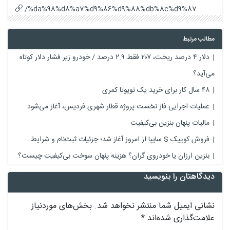
%da%98%d8%a7%d9%86%d9%88%db%8c%d9%87/
مطالب مرتبط
دلار ۴ درصد ریخت، ۲۰۷ فقط ۲.۹ درصد / خودرو زیر فشار دلار کوتاه
می‌آید؟
۴۸ سال کار برای خرید یک تویوتا کمری
عملیات اجرایی فاز نخست پروژه قطار شهری فردیس، آغاز می‌شود
مالیات پنهان بنزین بی‌کیفیت
فروش کوییک S سایپا از امروز آغاز شد؛ جزئیات ثبت‌نام و شرایط
بنزین ارزان یا خودروی گران؟ هزینه پنهان سوخت بی‌کیفیت چیست؟
دیدگاهتان را بنویسید
نشانی ایمیل شما منتشر نخواهد شد.
بخش‌های موردنیاز
علامت‌گذاری شده‌اند
*