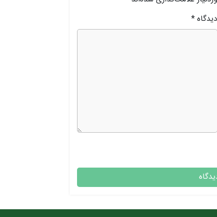
یدگاه
*