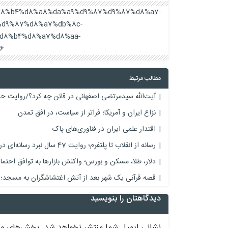
b1%d8%b4%d8%a8%da%a9%d9%87%d9%87%d8%a7-
d9%87%d8%a7%db%8c-
d8%b4%d8%a7%d8%aa-
/
مطالب مرتبط
آیت‌الله سیدمرتضی اصفهانی در قائن چه کرد؟/روایت حم
نزاع ایران و آمریکا؛ فراتر از سیاست، در افق تمدن
اقتدار علمی ایران در فناوری‌های پاک
رسانه از انقلاب تا پلتفرم؛ روایت 47 سال نبرد رسانه‌ای در ایران
دلار، طلا، مسکن و بورس؛ واکنش بازارها به توافق احتما
قصه قرآنی یک شهر بعد از آتش اغتشاشگران به مسجد؛ 
دیدگاهتان را بنویسید
نشانی ایمیل شما منتشر نخواهد شد.
بخش‌های مور