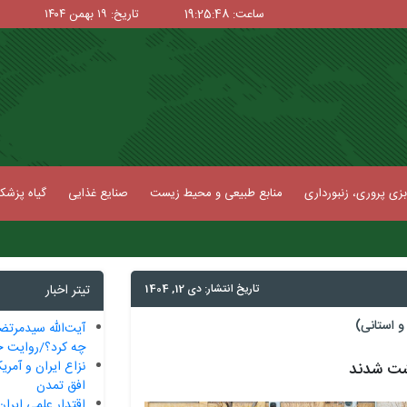
ساعت: 19:25:49
تاریخ: ۱۹ بهمن ۱۴۰۴
زی پروری، زنبورداری
منابع طبیعی و محیط زیست
صنایع غذایی
گیاه پزش
تاریخ انتشار: دی 12, 1404
تیتر اخبار
 استانی)
آیت‌الله سیدمرتض
چه کرد؟/روایت ح
نزاع ایران و آمریک
شت‌ شدند
افق تمدن
اقتدار علمی ایران