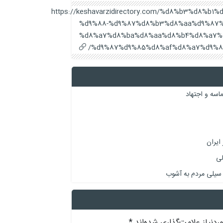
https://keshavarzidirectory.com/%d8%b3%d8%
%d9%88-%d9%87%d8%b3%d8%aa%d9%87%
%d8%a7%d8%ba%d8%aa%d8%b4%d8%a7%
%d9%87%d9%85%d8%af%d8%a7%d9%86
اسه و اجتهاد
لی
سیلی مردم به آشوب
دنیاز علامت‌گذاری شده‌اند
*