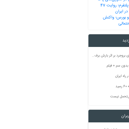
رسانه از انقلاب تا پلتفرم؛ روایت 47
در ایران
 و بورس؛ واکنش
حتمالی
زدید
راه ارتباطی ۵۰ روستای بروجرد بر اثر بارش برف مسدود شد
راه ایران
ید
بل‌تحمل نیست
بران