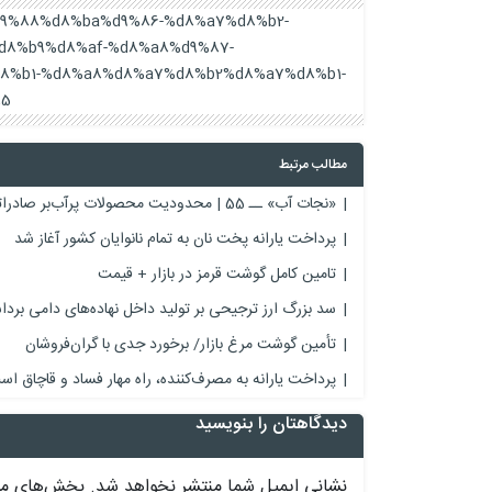
b1%d9%88%d8%ba%d9%86-%d8%a7%d8%b2-
d8%b9%d8%af-%d8%a8%d9%87-
8%b1-%d8%a8%d8%a7%d8%b2%d8%a7%d8%b1-
5/
مطالب مرتبط
«نجات آب» ــ 55 | محدودیت محصولات پرآب‌بر صادراتی
پرداخت یارانه پخت نان به تمام نانوایان کشور آغاز شد
تامین کامل گوشت قرمز در بازار + قیمت
سد بزرگ ارز ترجیحی بر تولید داخل نهاده‌های دامی برد
تأمین گوشت مرغ بازار/ برخورد جدی با گران‌فروشان
پرداخت یارانه به مصرف‌کننده، راه مهار فساد و قاچاق ا
دیدگاهتان را بنویسید
نشانی ایمیل شما منتشر نخواهد شد.
بخش‌های مور