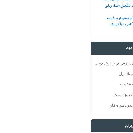
ا تکمیل خط ریلی
لومینیوم و ذوب
امی اراکی‌ها
زدید
راه ارتباطی ۵۰ روستای بروجرد بر اثر بارش برف مسدود شد
راه ایران
ید
بل‌تحمل نیست
بران