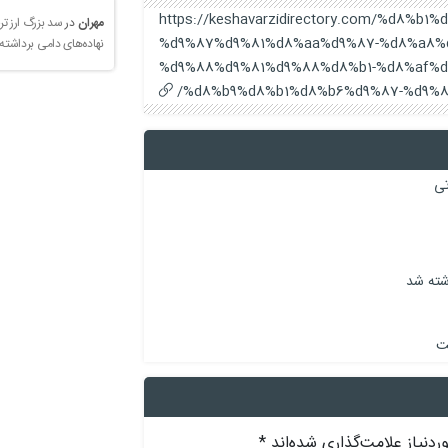
https://keshavarzidirectory.com/%d8%
مهران
در
سد بزرگ ارز تر
%d9%87%d9%81%d8%aa%d9%87-%d8%a8%
نهاده‌های دامی برداشته
%d9%88%d9%81%d9%88%d8%b1-%d8%af%d
%d8%b9%d8%b1%d8%b6%d9%87-%d9%8
اشته شد
ست
دنیاز علامت‌گذاری شده‌اند
*