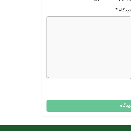
یدگاه
*