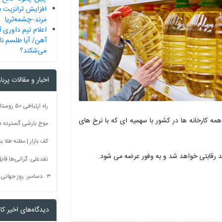
افزایش ترانزیت ب
مرند–چشمه‌ثریا
اعلام تیم داوری آ
آهن/ آیا طلسم ناک
می‌شکند؟
اخبار و مقالات پربا
همه کارخانه ها در کشور با سهمیه ای که با نرخ های
موج بارشی گسترده در 
کف بازار | مظنه طلا به 60 رس
بعد رقابتی خواهد شد و به وفور عرضه می شود.
نقدعلی: گرانی‌ها قا
۳ دسامبر: روز جهانی بدون سم + فیلم
دیدگاه‌های اخیر کار