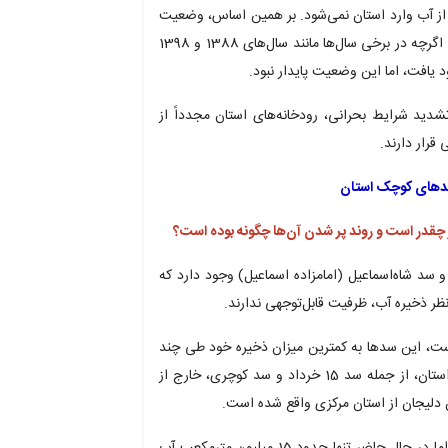
ی از آب وارد استان نمی‌شود. بر همین اساس، وضعیت
رودخانه‌های استان در چند سال گذشته بحرانی بوده است. اگرچه در برخی سال‌ها مانند سال‌های 1388 و 1398
 یافت، اما این وضعیت پایدار نبود.
دید شرایط بحرانی، رودخانه‌های استان مجدداً از
قرار دارند.
سدهای کوچک استان
چقدر است و روند پر شدن آن‌ها چگونه بوده است؟
سد شاه‌اسماعیل (امامزاده اسماعیل) وجود دارد که
ر ذخیره آب، ظرفیت قابل‌توجهی ندارند.
است، این سدها به کمترین میزان ذخیره خود طی چند
سال گذشته رسیده‌اند. اما سدهای اصلی تأمین‌کننده آب استان، از جمله سد 15 خرداد و سد کوچری، خارج از
ظرفیت سد 15 خرداد حدود 192 میلیون مترمکعب است، اما در حال حاضر تنها حدود 15 میلیون مترمکعب آب