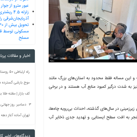
عبور مترو از جوا
زلزله 4.5 
آذربایجان‌شرقی را 
مسکونی توسط قرا
مسلح
اخبار و مقالات پربا
و این مساله فقط محدود به استان‌های بزرگ مانند
موج بارشی گسترده در 
یز به شدت درگیر کمبود منابع آب هستند و در برخی
کف بازار | مظنه طلا به 60 رس
۳ دسامبر: روز جهانی بدون سم + فیلم
زیرزمینی در سال‌های گذشته، احداث بی‌رویه چاه‌ها،
تهران آماده آغاز دهه
 منجر به افت سطح ایستابی و تهدید جدی ذخایر آب
دیدگاه‌های اخیر کار