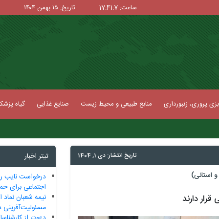
ساعت: 17:41:8
تاریخ: ۱۵ بهمن ۱۴۰۴
زی پروری، زنبورداری
منابع طبیعی و محیط زیست
صنایع غذایی
گیاه پزش
تاریخ انتشار: دی 1, 1404
تیتر اخبار
 استانی)
درخواست نایب ر
اجتماعی برای حما
نیمه شعبان نماد ا
قرار دارند
مسئولیت‌آفرینی د
دعوت از کارشناسا