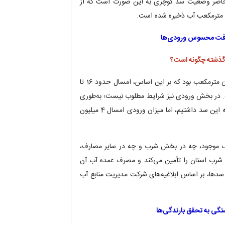
 حاضر وضعیت سد کوچری به این صورت است که از
افت محسوس ورودی‌ها
گذشته چگونه است؟
در سال گذشته، میزان ذخیره سد کوچری حدود 108 میلیون مترمکعب بود که بر این اساس، امسال حدود 16 تا
. در بخش ورودی نیز شرایط مطلوب نیست؛ به‌طوری
که سال گذشته حدود 13 تا 14 میلیون مترمکعب ورودی به این سد داشتیم، اما میزان ورودی امسال 4 میلیون
ف موجود، چه در بخش شرب و چه در سایر مصارف،
رب استان را تأمین می‌کند و مصرف عمده آب آن
سدها، بر اساس ابلاغیه‌های شرکت مدیریت منابع آب
گی به تحقق بارندگی‌ها