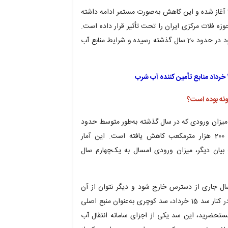
در واقع، روند کاهشی حجم ذخایر آبی استان از سال 1398 آغاز شده و این کاهش به‌صورت مستمر ادامه داشته
حوزه فلات مرکزی ایران را تحت تأثیر قرار داده است.
در حال حاضر، حجم ذخایر آبی استان به کمترین میزان خود در حدود 20 سال گذشته رسیده و شرایط منابع آب
نه بوده است؟
میزان ورودی که در سال گذشته به‌طور متوسط حدود
800 هزار مترمکعب در کل سال بود، امسال به حدود 200 هزار مترمکعب کاهش یافته است. این آمار
رودی‌هاست؛ به بیان دیگر، میزان ورودی امسال به یک‌چهارم سال
که سد 15 خرداد عملاً در سال جاری از دسترس خارج شود و دیگر نتوان از آن
به‌عنوان یکی از منابع تأمین‌کننده آب استان استفاده کرد. در کنار سد 15 خرداد، سد کوچری به‌عنوان منبع اصلی
حضرید، این سد یکی از اجزای سامانه انتقال آب