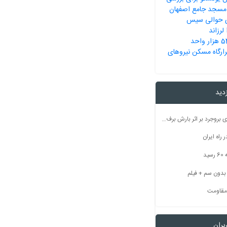
ر مسجد جامع اصفهان
ریشتری حوالی سیس
لرزاند
تحویل بیش از 540 هزار واحد
رگاه مسکن نیروهای
زدید
راه ارتباطی ۵۰ روستای بروجرد بر اثر بارش برف مسدود شد
راه ایران
ید
 مقاومت
بران